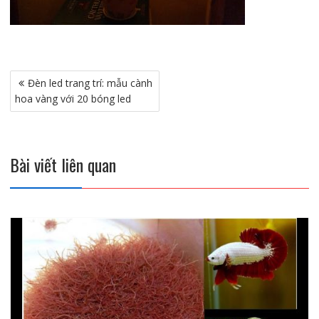
Điều
Đèn led trang trí: mẫu cành
hướng
hoa vàng với 20 bóng led
bài
viết
Bài viết liên quan