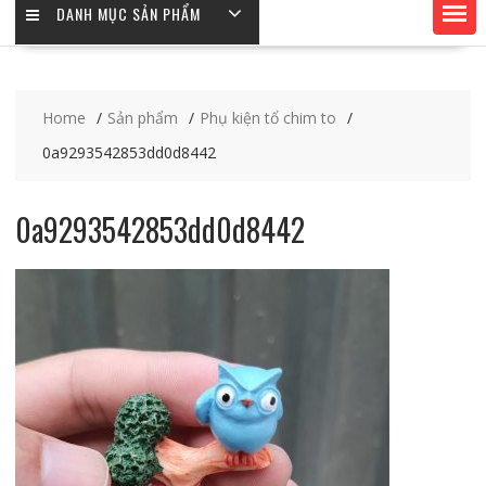
DANH MỤC SẢN PHẨM
Home
Sản phẩm
Phụ kiện tổ chim to
0a9293542853dd0d8442
0a9293542853dd0d8442