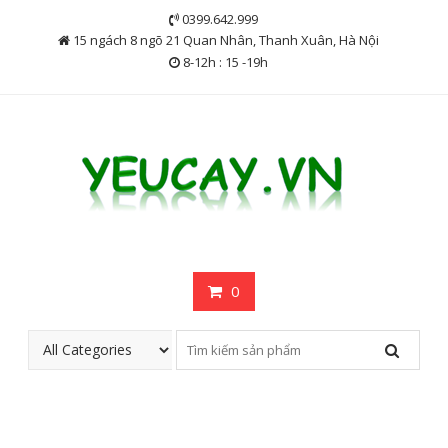
Skip
0399.642.999
to
15 ngách 8 ngõ 21 Quan Nhân, Thanh Xuân, Hà Nội
content
8-12h : 15 -19h
0