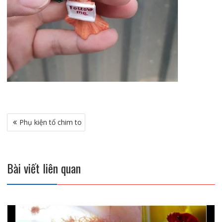
Điều
Phụ kiện tổ chim to
hướng
bài
viết
Bài viết liên quan