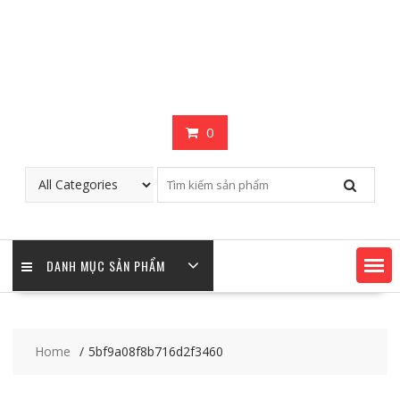
0
DANH MỤC SẢN PHẨM
Home
5bf9a08f8b716d2f3460