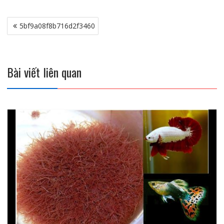
Điều
5bf9a08f8b716d2f3460
hướng
bài
viết
Bài viết liên quan