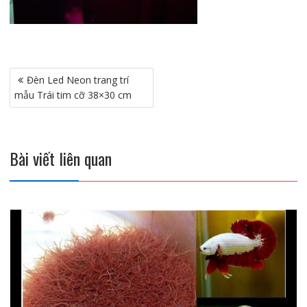
Điều
Đèn Led Neon trang trí
hướng
mẫu Trái tim cỡ 38×30 cm
bài
viết
Bài viết liên quan