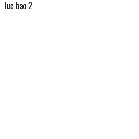
luc bao 2
sen đá Lục bảo