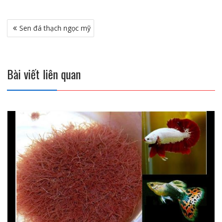
Điều
Sen đá thạch ngọc mỹ
hướng
bài
viết
Bài viết liên quan