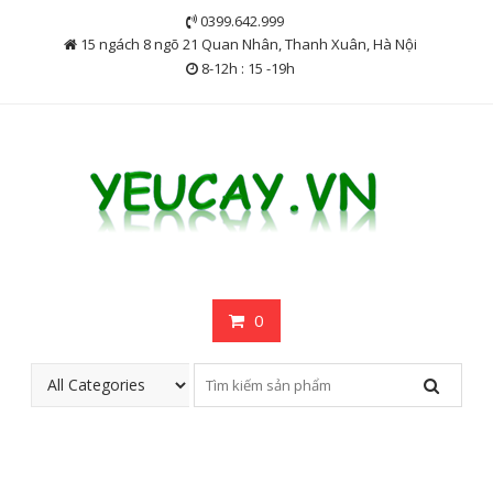
Skip
0399.642.999
to
15 ngách 8 ngõ 21 Quan Nhân, Thanh Xuân, Hà Nội
content
8-12h : 15 -19h
0