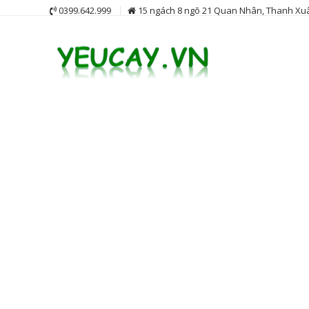
Skip
0399.642.999
15 ngách 8 ngõ 21 Quan Nhân, Thanh Xuâ
to
content