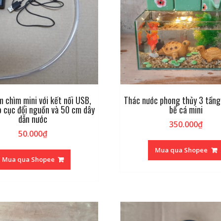
 chìm mini với kết nối USB,
Thác nước phong thủy 3 tầng
 cục đổi nguồn và 50 cm dây
bể cá mini
dẫn nước
350.000
₫
50.000
₫
Mua qua Shopee
Mua qua Shopee