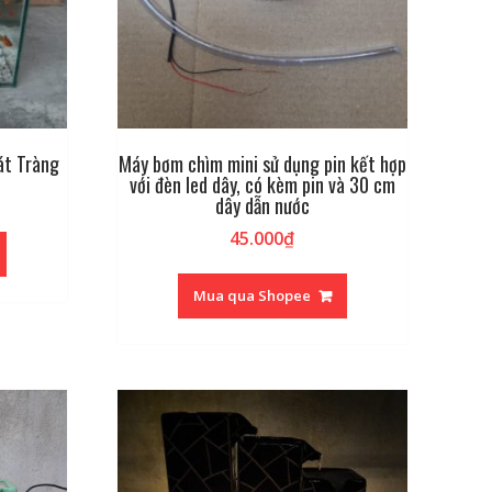
át Tràng
Máy bơm chìm mini sử dụng pin kết hợp
với đèn led dây, có kèm pin và 30 cm
dây dẫn nước
45.000
₫
Mua qua Shopee