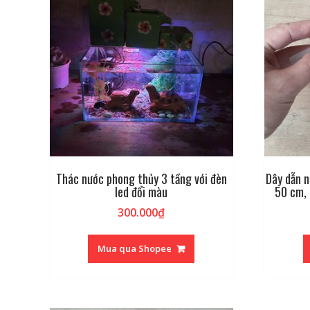
Thác nước phong thủy 3 tầng với đèn
Dây dẫn n
led đổi màu
50 cm, 
300.000
₫
Mua qua Shopee