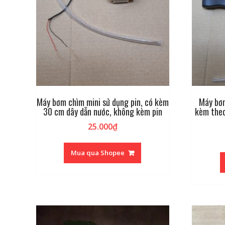
Máy bơm chìm mini sử dụng pin, có kèm
Máy bơm
30 cm dây dẫn nước, không kèm pin
kèm theo
25.000
₫
Mua qua Shopee