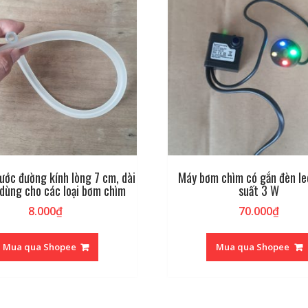
ước đường kính lòng 7 cm, dài
Máy bơm chìm có gắn đèn le
dùng cho các loại bơm chìm
suất 3 W
8.000
₫
70.000
₫
Mua qua Shopee
Mua qua Shopee