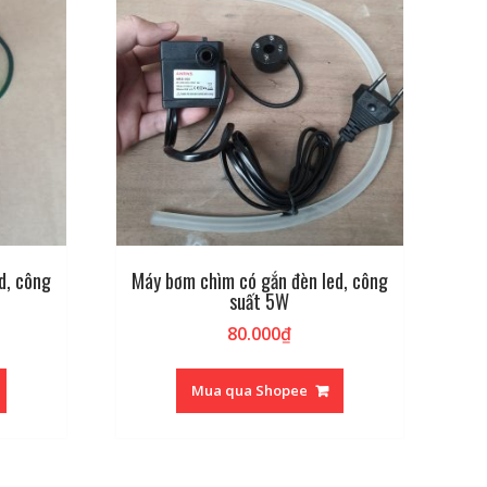
d, công
Máy bơm chìm có gắn đèn led, công
suất 5W
80.000
₫
Mua qua Shopee