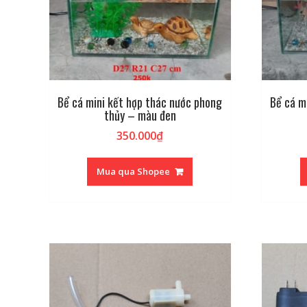
Bể cá mini kết hợp thác nước phong
Bể cá m
thủy – màu đen
350.000
₫
Mua qua Shopee