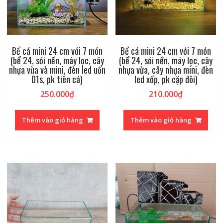
Bể cá mini 24 cm với 7 món
Bể cá mini 24 cm với 7 món
(bể 24, sỏi nền, máy lọc, cây
(bể 24, sỏi nền, máy lọc, cây
nhựa vừa và mini, đèn led uốn
nhựa vừa, cây nhựa mini, đèn
D1s, pk tiên cá)
led xốp, pk cặp đôi)
250.000
₫
210.000
₫
Thêm vào giỏ hàng
Thêm vào giỏ hàng