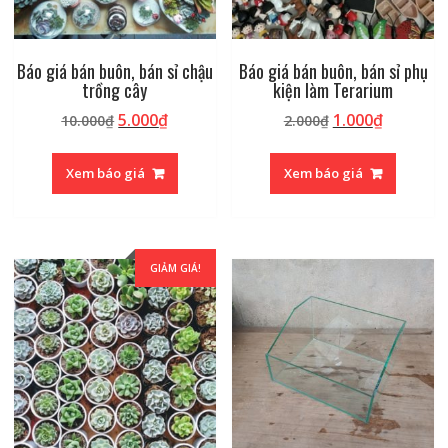
Báo giá bán buôn, bán sỉ chậu
Báo giá bán buôn, bán sỉ phụ
trồng cây
kiện làm Terarium
Giá
Giá
Giá
Giá
5.000
₫
1.000
₫
10.000
₫
2.000
₫
gốc
hiện
gốc
hiện
là:
tại
là:
tại
Xem báo giá
Xem báo giá
10.000₫.
là:
2.000₫.
là:
5.000₫.
1.000₫.
GIẢM GIÁ!