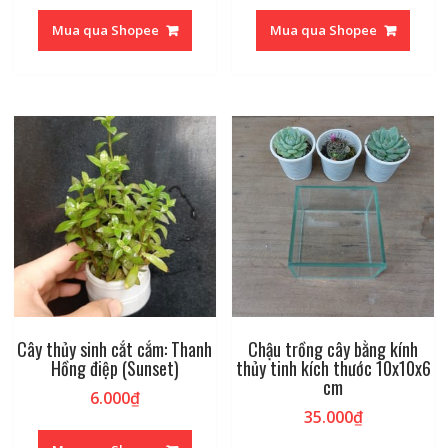
Mua qua Shopee
Mua qua Shopee
Cây thủy sinh cắt cắm: Thanh
Chậu trồng cây bằng kính
Hồng điệp (Sunset)
thủy tinh kích thước 10x10x6
cm
6.000
₫
35.000
₫