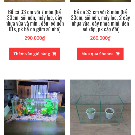
Bể cá 33 cm với 7 món (bể
Bể cá 33 cm với 8 món (bể
33cm, sỏi nền, máy lọc, cây
33cm, sỏi nền, máy lọc, 2 cây
nhựa vừa và mini, đèn led uốn
nhựa vừa, cây nhựa mini, đèn
D1s, pk bể cá gốm sứ nhỏ)
led xốp, pk cặp đôi)
290.000
₫
260.000
₫
Thêm vào giỏ hàng
Mua qua Shopee