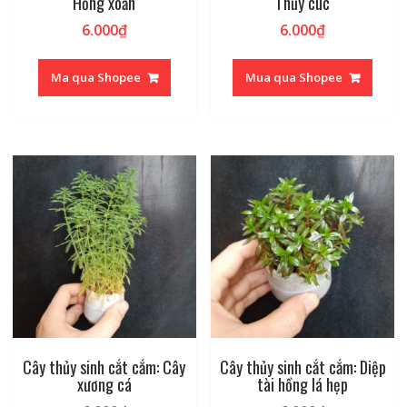
Hồng xoăn
Thủy cúc
6.000
₫
6.000
₫
Ma qua Shopee
Mua qua Shopee
Cây thủy sinh cắt cắm: Cây
Cây thủy sinh cắt cắm: Diệp
xương cá
tài hồng lá hẹp