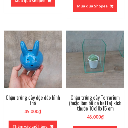
Mua qua Shopee
Mua qua Shopee
Chậu trồng cây độc đáo hình
Chậu trồng cây Terrarium
thỏ
(hoặc làm bể cá betta) kích
thước 10x10x15 cm
45.000
₫
45.000
₫
Thêm vào giỏ hàng