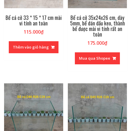
Bể cá cỡ 33 * 15 * 17 cm mài
Bể cá cỡ 35x24x26 cm, dày
vi tính an toàn
5mm, bể dán dấu keo, thành
bể được mài vi tính rất an
115.000
₫
toàn
175.000
₫
Thêm vào giỏ hàng
Mua qua Shopee