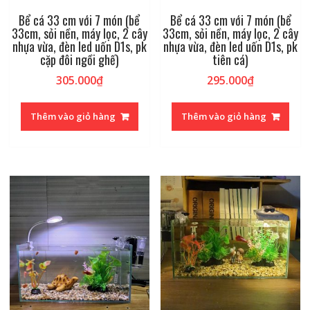
Bể cá 33 cm với 7 món (bể
Bể cá 33 cm với 7 món (bể
33cm, sỏi nền, máy lọc, 2 cây
33cm, sỏi nền, máy lọc, 2 cây
nhựa vừa, đèn led uốn D1s, pk
nhựa vừa, đèn led uốn D1s, pk
cặp đôi ngồi ghế)
tiên cá)
305.000
₫
295.000
₫
Thêm vào giỏ hàng
Thêm vào giỏ hàng