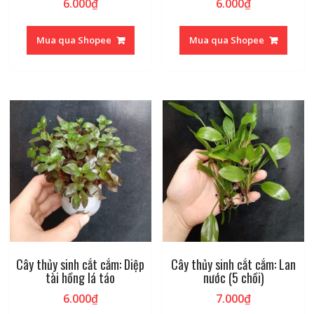
6.000
₫
6.000
₫
Mua qua Shopee
Mua qua Shopee
Cây thủy sinh cắt cắm: Diệp
Cây thủy sinh cắt cắm: Lan
tài hồng lá táo
nước (5 chồi)
6.000
₫
7.000
₫