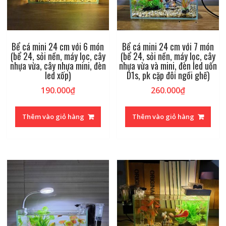
Bể cá mini 24 cm với 6 món
Bể cá mini 24 cm với 7 món
(bể 24, sỏi nền, máy lọc, cây
(bể 24, sỏi nền, máy lọc, cây
nhựa vừa, cây nhựa mini, đèn
nhựa vừa và mini, đèn led uốn
led xốp)
D1s, pk cặp đôi ngồi ghế)
190.000
₫
260.000
₫
Thêm vào giỏ hàng
Thêm vào giỏ hàng