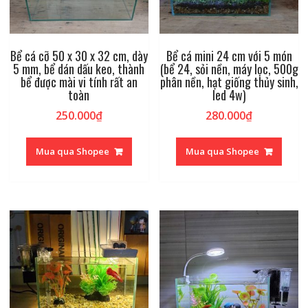
Bể cá cỡ 50 x 30 x 32 cm, dày
Bể cá mini 24 cm với 5 món
5 mm, bể dán dấu keo, thành
(bể 24, sỏi nền, máy lọc, 500g
bể được mài vi tính rất an
phân nền, hạt giống thủy sinh,
toàn
led 4w)
250.000
₫
280.000
₫
Mua qua Shopee
Mua qua Shopee