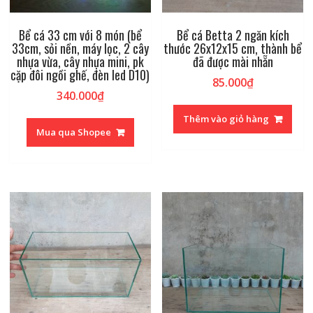
Bể cá 33 cm với 8 món (bể
Bể cá Betta 2 ngăn kích
33cm, sỏi nền, máy lọc, 2 cây
thước 26x12x15 cm, thành bể
nhựa vừa, cây nhựa mini, pk
đã được mài nhẵn
cặp đôi ngồi ghế, đèn led D10)
85.000
₫
340.000
₫
Thêm vào giỏ hàng
Mua qua Shopee