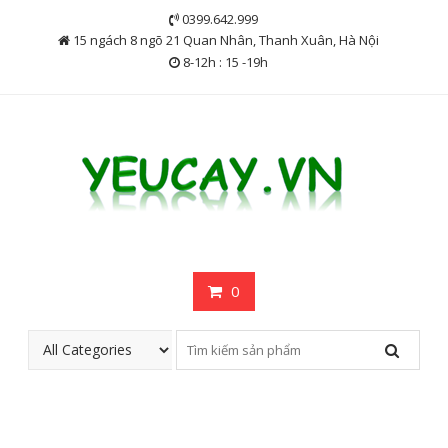
Skip
0399.642.999
to
15 ngách 8 ngõ 21 Quan Nhân, Thanh Xuân, Hà Nội
content
8-12h : 15 -19h
0