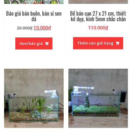
Báo giá bán buôn, bán sỉ sen
Bể bán cạn 27 x 21 cm, thiết
đá
kế đẹp, kính 5mm chắc chắn
Giá
Giá
10.000
₫
110.000
₫
20.000
₫
gốc
hiện
là:
tại
Thêm vào giỏ hàng
Xem báo giá
20.000₫.
là:
10.000₫.