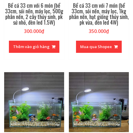
Bể cá 33 cm với 6 món (bể
Bể cá 33 cm với 7 món (bể
33cm, sỏi nền, máy lọc, 500g
33cm, sỏi nền, máy lọc, 1kg
phân nền, 2 cây thủy sinh, pk
phân nền, hạt giống thủy sinh,
sứ nhỏ, đèn led 1.5W)
pk vừa, đèn led 4W)
300.000
₫
350.000
₫
Thêm vào giỏ hàng
Mua qua Shopee