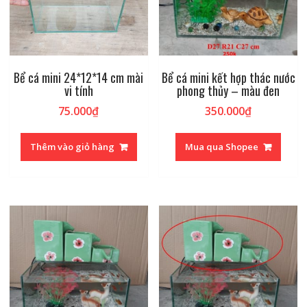
Bể cá mini 24*12*14 cm mài
Bể cá mini kết hợp thác nước
vi tính
phong thủy – màu đen
75.000
₫
350.000
₫
Thêm vào giỏ hàng
Mua qua Shopee