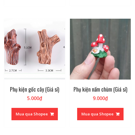
6.000₫.
Phụ kiện gốc cây (Giá sỉ)
Phụ kiện nấm chùm (Giá sỉ)
5.000
₫
9.000
₫
Mua qua Shopee
Mua qua Shopee