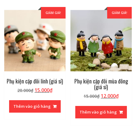
GIẢM GIÁ!
GIẢM GIÁ!
Phụ kiện cặp đôi lính (giá sỉ)
Phụ kiện cặp đôi mùa đông
(giá sỉ)
Giá
Giá
15.000
₫
20.000
₫
Giá
Giá
12.000
₫
gốc
hiện
15.000
₫
gốc
hiện
là:
tại
Thêm vào giỏ hàng
là:
tại
20.000₫.
là:
Thêm vào giỏ hàng
15.000₫.
là:
15.000₫.
12.000₫