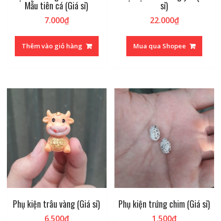
Mẫu tiên cá (Giá sỉ)
sỉ)
7.000
₫
22.000
₫
Thêm vào giỏ hàng
Mua qua Shopee
Phụ kiện trâu vàng (Giá sỉ)
Phụ kiện trứng chim (Giá sỉ)
6.500
₫
1.500
₫