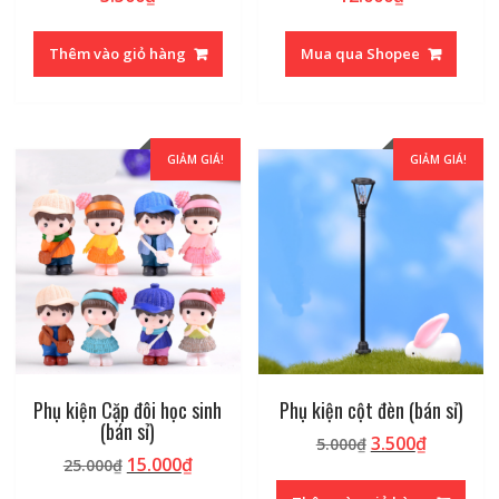
Thêm vào giỏ hàng
Mua qua Shopee
GIẢM GIÁ!
GIẢM GIÁ!
Phụ kiện Cặp đôi học sinh
Phụ kiện cột đèn (bán sỉ)
(bán sỉ)
Giá
Giá
3.500
₫
5.000
₫
Giá
Giá
15.000
₫
25.000
₫
gốc
hiện
gốc
hiện
là:
tại