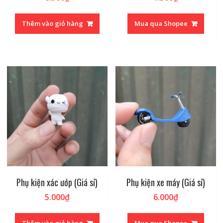
Thêm vào giỏ hàng
Mua qua Shopee
Phụ kiện xác ướp (Giá sỉ)
Phụ kiện xe máy (Giá sỉ)
5.000
₫
6.000
₫