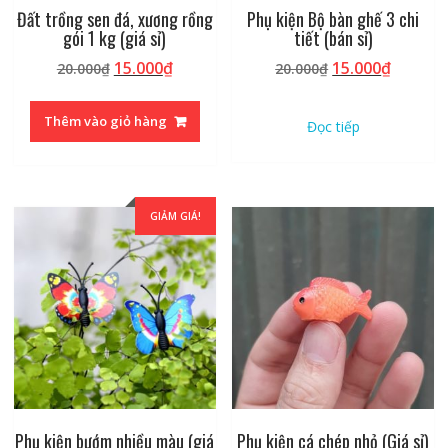
Đất trồng sen đá, xương rồng
Phụ kiện Bộ bàn ghế 3 chi
gói 1 kg (giá sỉ)
tiết (bán sỉ)
Giá
Giá
Giá
Giá
15.000
₫
15.000
₫
20.000
₫
20.000
₫
gốc
hiện
gốc
hiện
là:
tại
là:
tại
Thêm vào giỏ hàng
Đọc tiếp
20.000₫.
là:
20.000₫.
là:
15.000₫.
15.000₫
GIẢM GIÁ!
Phụ kiện bướm nhiều màu (giá
Phụ kiện cá chép nhỏ (Giá sỉ)