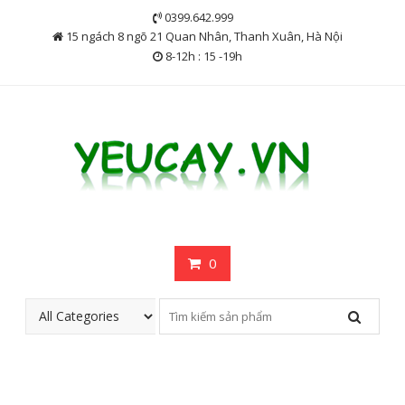
Skip
0399.642.999
to
15 ngách 8 ngõ 21 Quan Nhân, Thanh Xuân, Hà Nội
content
8-12h : 15 -19h
0