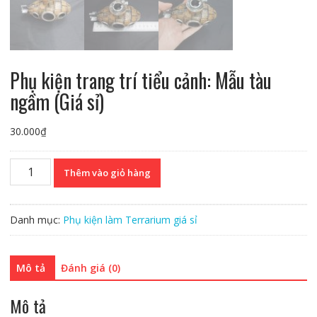
Phụ kiện trang trí tiểu cảnh: Mẫu tàu
ngầm (Giá sỉ)
30.000
₫
Phụ
Thêm vào giỏ hàng
kiện
trang
trí
Danh mục:
Phụ kiện làm Terrarium giá sỉ
tiểu
cảnh:
Mẫu
Mô tả
Đánh giá (0)
tàu
ngầm
Mô tả
(Giá