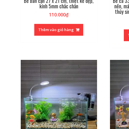
Bể bán cạn 27 x 21 cm, thiết kế đẹp,
Bể cá 33
kính 5mm chắc chắn
nền, má
thủy si
110.000
₫
Thêm vào giỏ hàng