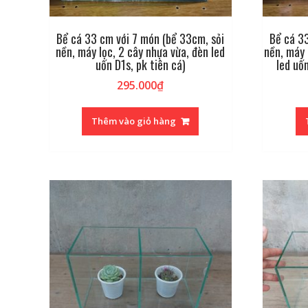
Bể cá 33 cm với 7 món (bể 33cm, sỏi
Bể cá 3
nền, máy lọc, 2 cây nhựa vừa, đèn led
nền, máy 
uốn D1s, pk tiên cá)
led uố
295.000
₫
Thêm vào giỏ hàng