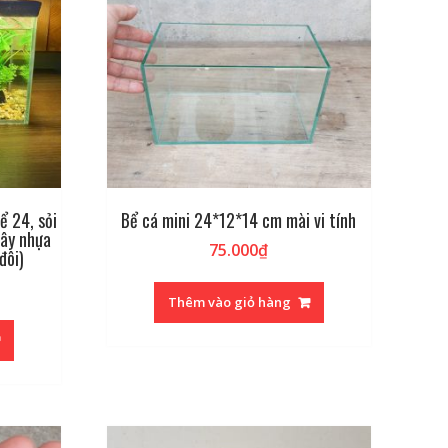
ể 24, sỏi
Bể cá mini 24*12*14 cm mài vi tính
cây nhựa
75.000
₫
đôi)
Thêm vào giỏ hàng