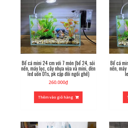
Bể cá mini 24 cm với 7 món (bể 24, sỏi
Bể cá min
nền, máy lọc, cây nhựa vừa và mini, đèn
nền, máy 
led uốn D1s, pk cặp đôi ngồi ghế)
l
260.000
₫
Thêm vào giỏ hàng