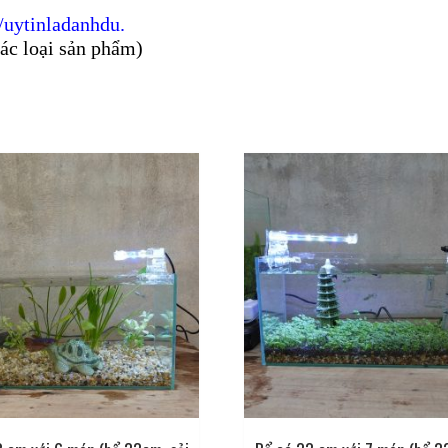
/uytinladanhdu
.
các loại sản phẩm)