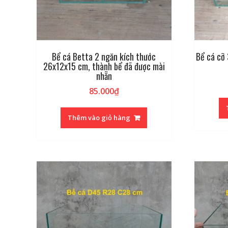
Bể cá Betta 2 ngăn kích thước
Bể cá cỡ 
26x12x15 cm, thành bể đã được mài
nhẵn
85.000
₫
Thêm vào giỏ hàng