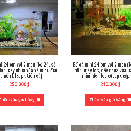
i 24 cm với 7 món (bể 24, sỏi
Bể cá mini 24 cm với 7 món (b
lọc, cây nhựa vừa và mini, đèn
nền, máy lọc, cây nhựa vừa, 
ed uốn D1s, pk tiên cá)
mini, đèn led xốp, pk cặp 
250.000
₫
210.000
₫
Thêm vào giỏ hàng
Thêm vào giỏ hàng