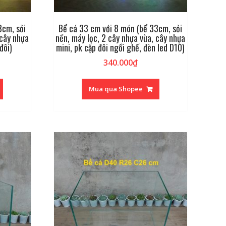
3cm, sỏi
Bể cá 33 cm với 8 món (bể 33cm, sỏi
 cây nhựa
nền, máy lọc, 2 cây nhựa vừa, cây nhựa
đôi)
mini, pk cặp đôi ngồi ghế, đèn led D10)
340.000
₫
Mua qua Shopee