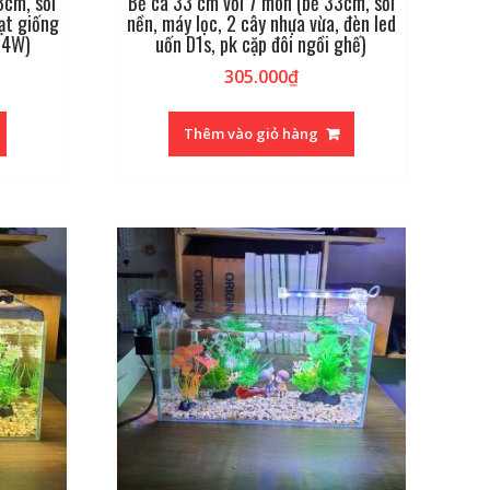
3cm, sỏi
Bể cá 33 cm với 7 món (bể 33cm, sỏi
ạt giống
nền, máy lọc, 2 cây nhựa vừa, đèn led
d 4W)
uốn D1s, pk cặp đôi ngồi ghế)
305.000
₫
Thêm vào giỏ hàng