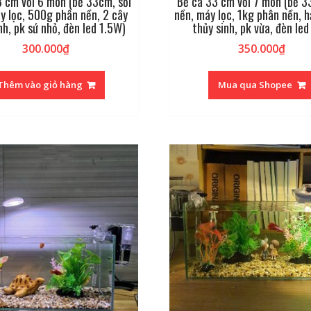
 cm với 6 món (bể 33cm, sỏi
Bể cá 33 cm với 7 món (bể 3
y lọc, 500g phân nền, 2 cây
nền, máy lọc, 1kg phân nền, h
nh, pk sứ nhỏ, đèn led 1.5W)
thủy sinh, pk vừa, đèn le
300.000
₫
350.000
₫
Thêm vào giỏ hàng
Mua qua Shopee