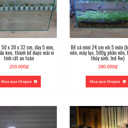
 50 x 30 x 32 cm, dày 5 mm,
Bể cá mini 24 cm với 5 món (b
ấu keo, thành bể được mài vi
nền, máy lọc, 500g phân nền, 
tính rất an toàn
thủy sinh, led 4w)
250.000
₫
280.000
₫
Mua qua Shopee
Mua qua Shopee