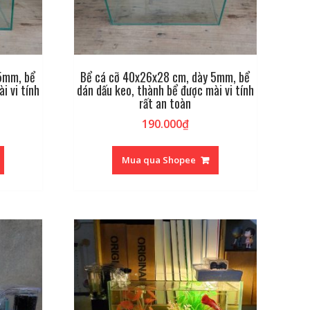
5mm, bể
Bể cá cỡ 40x26x28 cm, dày 5mm, bể
i vi tính
dán dấu keo, thành bể được mài vi tính
rất an toàn
190.000
₫
Mua qua Shopee