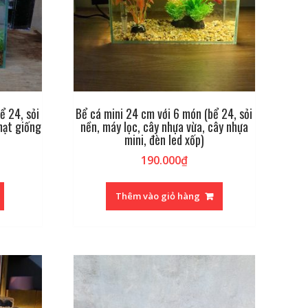
ể 24, sỏi
Bể cá mini 24 cm với 6 món (bể 24, sỏi
hạt giống
nền, máy lọc, cây nhựa vừa, cây nhựa
mini, đèn led xốp)
190.000
₫
Thêm vào giỏ hàng