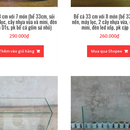
3 cm với 7 món (bể 33cm, sỏi
Bể cá 33 cm với 8 món (bể 3
lọc, cây nhựa vừa và mini, đèn
nền, máy lọc, 2 cây nhựa vừa,
n D1s, pk bể cá gốm sứ nhỏ)
mini, đèn led xốp, pk cặp 
290.000
₫
260.000
₫
Thêm vào giỏ hàng
Mua qua Shopee