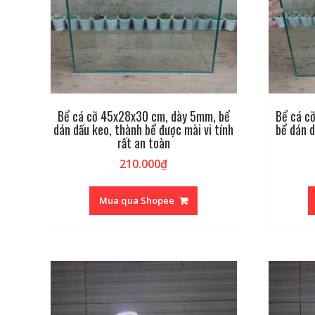
Bể cá cỡ 45x28x30 cm, dày 5mm, bể
Bể cá cỡ
dán dấu keo, thành bể được mài vi tính
bể dán d
rất an toàn
210.000
₫
Mua qua Shopee