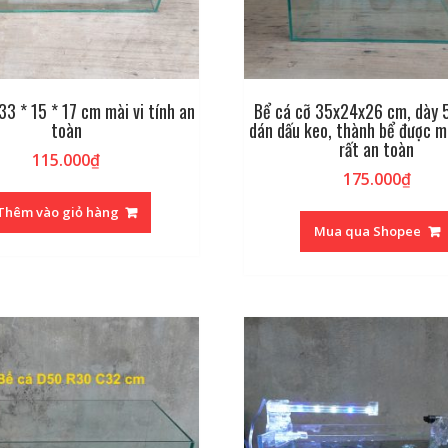
33 * 15 * 17 cm mài vi tính an
Bể cá cỡ 35x24x26 cm, dày 
toàn
dán dấu keo, thành bể được mà
rất an toàn
115.000
₫
175.000
₫
Thêm vào giỏ hàng
Mua qua Shopee