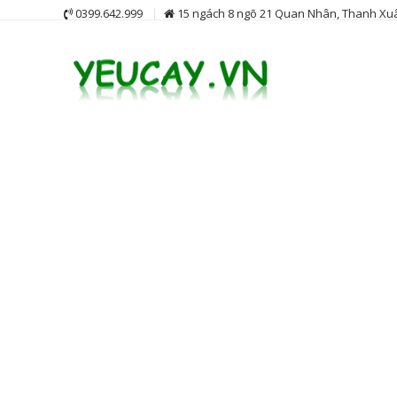
Skip
0399.642.999
15 ngách 8 ngõ 21 Quan Nhân, Thanh Xuâ
to
content