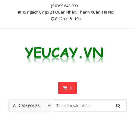
Skip
0399.642.999
to
15 ngách 8 ngõ 21 Quan Nhân, Thanh Xuân, Hà Nội
content
8-12h : 15 -19h
0