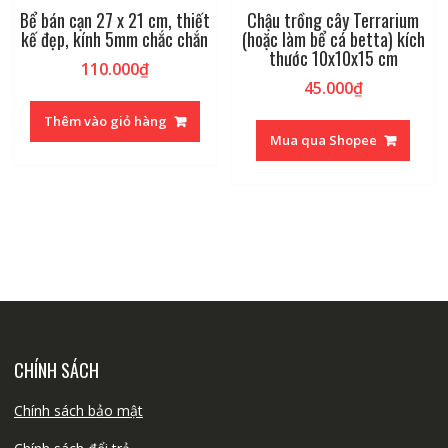
Bể bán cạn 27 x 21 cm, thiết
Chậu trồng cây Terrarium
kế đẹp, kính 5mm chắc chắn
(hoặc làm bể cá betta) kích
thước 10x10x15 cm
110.000
₫
45.000
₫
Thêm vào giỏ hàng
Mua qua Shopee
CHÍNH SÁCH
Chính sách bảo mật