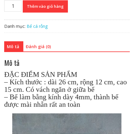
Bể
Thêm vào giỏ hàng
cá
Betta
2
Danh mục:
Bể cá rỗng
ngăn
kích
thước
Mô tả
Đánh giá (0)
26x12x15
cm,
Mô tả
thành
bể
ĐẶC ĐIỂM SẢN PHẨM
đã
– Kích thước : dài 26 cm, rộng 12 cm, cao
được
15 cm. Có vách ngăn ở giữa bể
mài
nhẵn
– Bể làm bằng kính dày 4mm, thành bể
số
được mài nhẵn rất an toàn
lượng