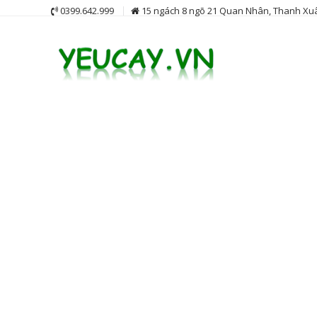
Skip
0399.642.999
15 ngách 8 ngõ 21 Quan Nhân, Thanh Xuâ
to
content