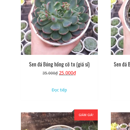
Sen đá Bóng hồng cỡ to (giá sỉ)
Sen đá B
Giá
Giá
25.000
₫
35.000
₫
gốc
hiện
là:
tại
Đọc tiếp
35.000₫.
là:
25.000₫.
GIẢM GIÁ!