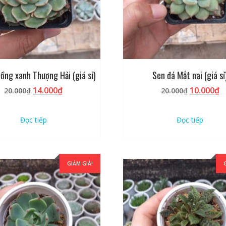
ồng xanh Thượng Hải (giá sỉ)
Sen đá Mắt nai (giá sỉ
Giá
Giá
Giá
G
14.000
₫
10.000
₫
20.000
₫
20.000
₫
gốc
hiện
gốc
h
là:
tại
là:
tạ
Đọc tiếp
Đọc tiếp
20.000₫.
là:
20.000₫.
là
14.000₫.
1
GIẢM GIÁ!