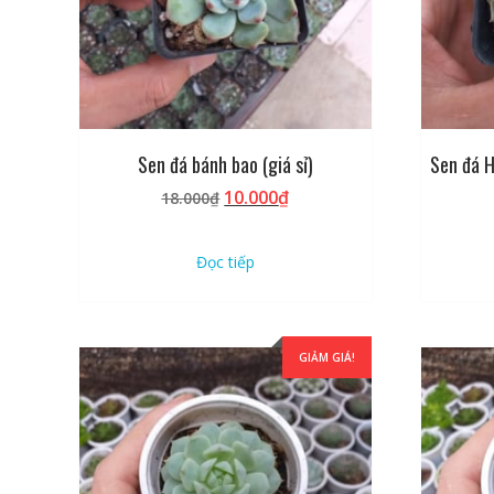
Sen đá bánh bao (giá sỉ)
Sen đá H
Giá
Giá
10.000
₫
18.000
₫
gốc
hiện
là:
tại
Đọc tiếp
18.000₫.
là:
10.000₫.
GIẢM GIÁ!