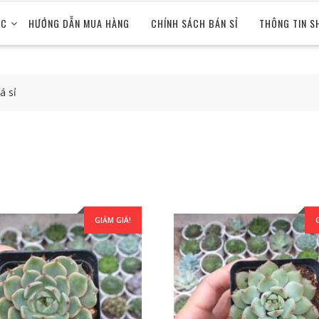
ỨC
HƯỚNG DẪN MUA HÀNG
CHÍNH SÁCH BÁN SỈ
THÔNG TIN S
á sỉ
GIẢM GIÁ!