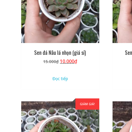
Sen đá Nâu lá nhọn (giá sỉ)
Sen
Giá
Giá
10.000
₫
15.000
₫
gốc
hiện
là:
tại
Đọc tiếp
15.000₫.
là:
10.000₫.
GIẢM GIÁ!