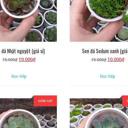
 đá Nhật nguyệt (giá sỉ)
Sen đá Sedum xanh (giá 
Giá
Giá
Giá
G
10.000
₫
10.000
₫
15.000
₫
15.000
₫
gốc
hiện
gốc
h
là:
tại
là:
tạ
Đọc tiếp
Đọc tiếp
15.000₫.
là:
15.000₫.
là
10.000₫.
1
GIẢM GIÁ!