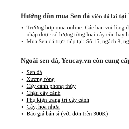
Hướng dẫn m
ua Sen đá
tại
viền đỏ lai
Trường hợp mua online: Các bạn vui lòng đ
nhập được số lượng từng loại cây còn hay hế
Mua Sen đá trực tiếp tại: Số 15, ngách 8, 
Ngoài sen đá, Yeucay.vn còn cung cấ
Sen đá
Xương rồng
Cây cảnh phong thủy
Chậu cây cảnh
Phụ kiện trang trí cây cảnh
Cây, hoa nhựa
Báo giá bán sỉ (với đơn trên 300K)