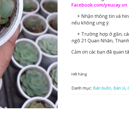
Facebook.com/yeucay.vn
+ Nhận thông tin và hình 
nếu không ưng ý.
+ Trường hợp ở gần, các b
ngõ 21 Quan Nhân, Thanh
Cảm ơn các bạn đã quan t
Hết hàng
Danh mục:
Bán buôn, Bán sỉ
,