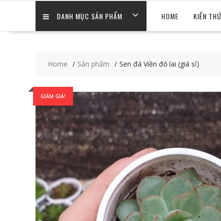
DANH MỤC SẢN PHẨM
HOME
KIẾN TH
Home
Sản phẩm
Sen đá Viền đỏ lai (giá sỉ)
GIẢM GIÁ!