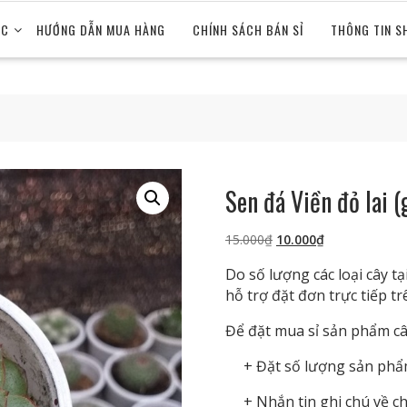
ỨC
HƯỚNG DẪN MUA HÀNG
CHÍNH SÁCH BÁN SỈ
THÔNG TIN S
Sen đá Viền đỏ lai (g
Giá
Giá
15.000
₫
10.000
₫
gốc
hiện
Do số lượng các loại cây 
là:
tại
hỗ trợ đặt đơn trực tiếp t
15.000₫.
là:
10.000₫.
Để đặt mua sỉ sản phẩm cây
+ Đặt số lượng sản phẩm 
+ Nhắn tin ghi chú về ch