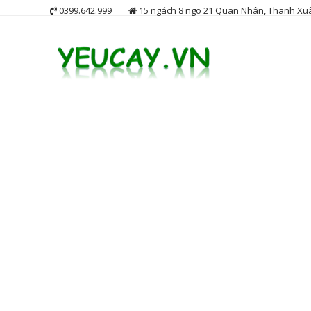
Skip
0399.642.999
15 ngách 8 ngõ 21 Quan Nhân, Thanh Xuâ
to
content