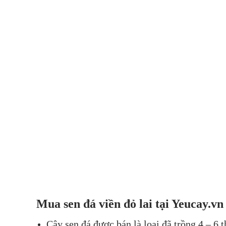
Mua
sen đá
viền đỏ lai
tại Yeucay.vn
Cây sen đá được bán là loại đã trồng 4 – 6 