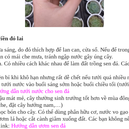
viền đỏ lai
 ưa sáng, do đó thích hợp để lan can, cửa sổ. Nếu để tro
cần có mái che mưa, tránh ngập nước gây úng cây.
h. Có nhiều cách khác nhau để làm đất trồng sen đá. Các
bền bỉ khi khô hạn nhưng rất dễ chết nếu tưới quá nhiề
n tưới nước vào buổi sáng sớm hoặc buổi chiều tối (tướ
ớng dẫn tưới nước cho sen đá
 hậu mát mẻ, cây thường sinh trưởng tốt hơn về mùa đô
 che, đặt cây hướng nam,…)
ọc bón cho cây. Có thể dùng phân hữu cơ, nước vo gạo 
ơm lá hoặc cắt cành giâm xuống đất. Các bạn không n
link:
Hướng dẫn ươm sen đá