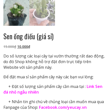
Sen ống điếu (giá sỉ)
Giá
Giá
15.000
₫
10.000
₫
gốc
hiện
Do số lượng các loại cây tại vườn thường rất dao động,
là:
tại
do đó Shop không hỗ trợ đặt đơn trực tiếp trên
15.000₫.
là:
Website với sản phẩm này.
10.000₫.
Để đặt mua sỉ sản phẩm cây này các bạn vui lòng:
+ Đặt số lượng sản phẩm cây cần mua tại :
Link Sen
đá nhỏ ngẫu nhiên
+ Nhắn tin ghi chú về chủng loại cần muốn mua qua
Fanpage của Shop:
Facebook.com/yeucay.vn