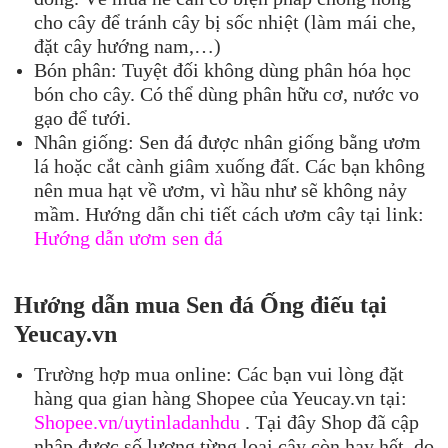
cho cây để tránh cây bị sốc nhiệt (làm mái che,
đặt cây hướng nam,…)
Bón phân: Tuyệt đối không dùng phân hóa học
bón cho cây. Có thể dùng phân hữu cơ, nước vo
gạo để tưới.
Nhân giống: Sen đá được nhân giống bằng ươm
lá hoặc cắt cành giâm xuống đất. Các bạn không
nên mua hạt về ươm, vì hầu như sẽ không nảy
mầm. Hướng dẫn chi tiết cách ươm cây tại link:
Hướng dẫn ươm sen đá
Hướng dẫn mua S
en đá
Ống điếu
tại
Yeuc
ay.vn
Trường hợp mua online: Các bạn vui lòng đặt
hàng qua gian hàng Shopee của Yeucay.vn tại:
Shopee.vn/uytinladanhdu
. Tại đây Shop đã cập
nhập được số lượng từng loại cây còn hay hết, do