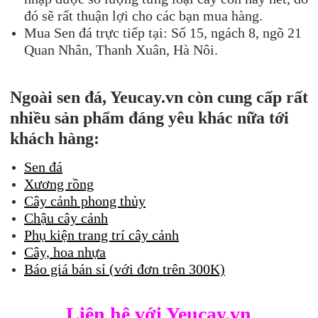
đó sẽ rất thuận lợi cho các bạn mua hàng.
Mua Sen đá trực tiếp tại: Số 15, ngách 8, ngõ 21
Quan Nhân, Thanh Xuân, Hà Nôi.
Ngoài sen đá, Yeucay.vn còn cung cấp rất
nhiều sản phẩm đáng yêu khác nữa tới
khách hàng:
Sen đá
Xương rồng
Cây cảnh phong thủy
Chậu cây cảnh
Phụ kiện trang trí cây cảnh
Cây, hoa nhựa
Báo giá bán sỉ (với đơn trên 300K)
Liên hệ với Yeucay.vn