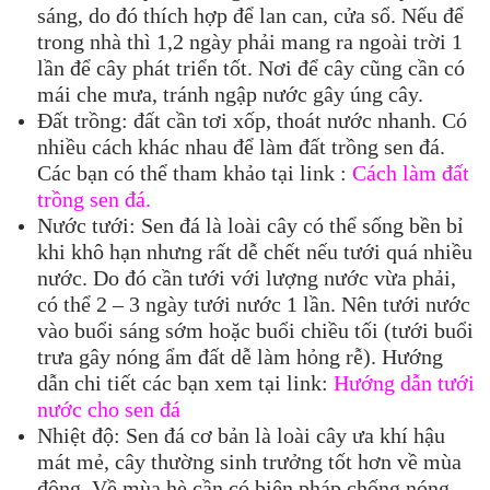
sáng, do đó thích hợp để lan can, cửa sổ. Nếu để
trong nhà thì 1,2 ngày phải mang ra ngoài trời 1
lần để cây phát triển tốt. Nơi để cây cũng cần có
mái che mưa, tránh ngập nước gây úng cây.
Đất trồng: đất cần tơi xốp, thoát nước nhanh. Có
nhiều cách khác nhau để làm đất trồng sen đá.
Các bạn có thể tham khảo tại link :
Cách làm đất
trồng sen đá.
Nước tưới: Sen đá là loài cây có thể sống bền bỉ
khi khô hạn nhưng rất dễ chết nếu tưới quá nhiều
nước. Do đó cần tưới với lượng nước vừa phải,
có thể 2 – 3 ngày tưới nước 1 lần. Nên tưới nước
vào buổi sáng sớm hoặc buổi chiều tối (tưới buổi
trưa gây nóng ẩm đất dễ làm hỏng rễ). Hướng
dẫn chi tiết các bạn xem tại link:
Hướng dẫn tưới
nước cho sen đá
Nhiệt độ: Sen đá cơ bản là loài cây ưa khí hậu
mát mẻ, cây thường sinh trưởng tốt hơn về mùa
đông. Về mùa hè cần có biện pháp chống nóng