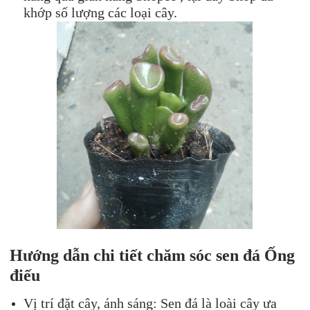
khớp số lượng các loại cây.
Hướng dẫn chi tiết chăm sóc s
en đá
Ống
điếu
Vị trí đặt cây, ánh sáng: Sen đá là loài cây ưa