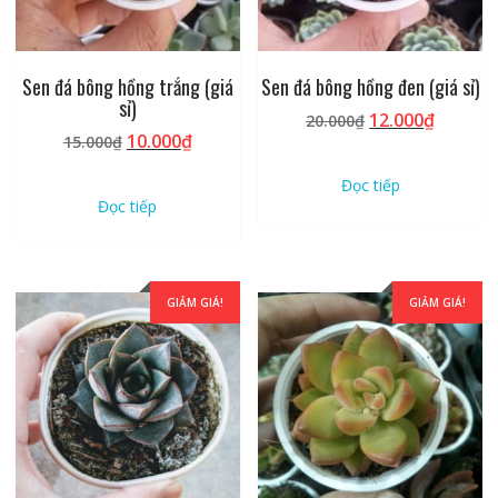
Sen đá bông hồng trắng (giá
Sen đá bông hồng đen (giá sỉ)
sỉ)
Giá
Giá
12.000
₫
20.000
₫
Giá
Giá
10.000
₫
15.000
₫
gốc
hiện
gốc
hiện
là:
tại
Đọc tiếp
là:
tại
20.000₫.
là:
Đọc tiếp
15.000₫.
là:
12.000₫
10.000₫.
GIẢM GIÁ!
GIẢM GIÁ!