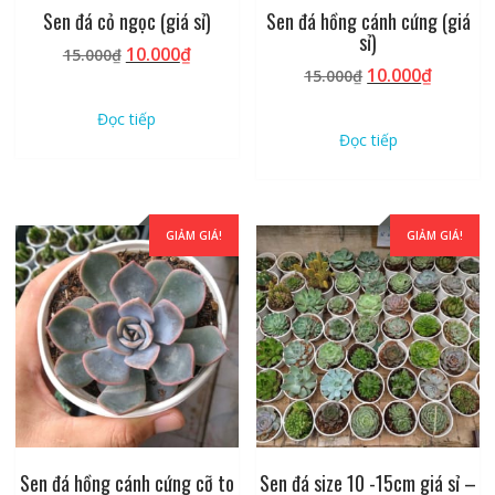
Sen đá cỏ ngọc (giá sỉ)
Sen đá hồng cánh cứng (giá
sỉ)
Giá
Giá
10.000
₫
15.000
₫
Giá
Giá
10.000
₫
gốc
hiện
15.000
₫
gốc
hiện
là:
tại
Đọc tiếp
là:
tại
15.000₫.
là:
Đọc tiếp
15.000₫.
là:
10.000₫.
10.000₫
GIẢM GIÁ!
GIẢM GIÁ!
Sen đá hồng cánh cứng cỡ to
Sen đá size 10 -15cm giá sỉ –