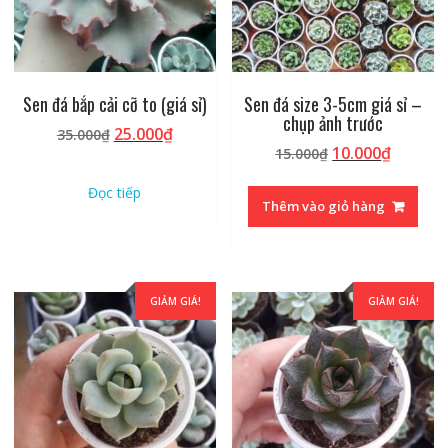
Sen đá bắp cải cỡ to (giá sỉ)
Sen đá size 3-5cm giá sỉ –
chụp ảnh trước
Giá
Giá
25.000
₫
35.000
₫
Giá
Giá
10.000
₫
gốc
hiện
15.000
₫
gốc
hiện
là:
tại
Đọc tiếp
là:
tại
35.000₫.
là:
Thêm vào giỏ hàng
15.000₫.
là:
25.000₫.
10.000₫
GIẢM GIÁ!
GIẢM GIÁ!