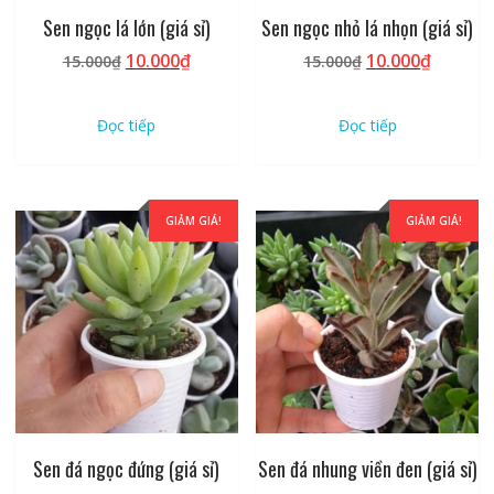
Sen ngọc lá lớn (giá sỉ)
Sen ngọc nhỏ lá nhọn (giá sỉ)
Giá
Giá
Giá
Giá
10.000
₫
10.000
₫
15.000
₫
15.000
₫
gốc
hiện
gốc
hiện
là:
tại
là:
tại
Đọc tiếp
Đọc tiếp
15.000₫.
là:
15.000₫.
là:
10.000₫.
10.000₫
GIẢM GIÁ!
GIẢM GIÁ!
Sen đá ngọc đứng (giá sỉ)
Sen đá nhung viền đen (giá sỉ)