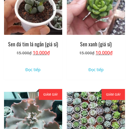
Sen đá tim lá ngắn (giá sỉ)
Sen xanh (giá sỉ)
Giá
Giá
Giá
Giá
10.000
₫
10.000
₫
15.000
₫
15.000
₫
gốc
hiện
gốc
hiện
là:
tại
là:
tại
Đọc tiếp
Đọc tiếp
15.000₫.
là:
15.000₫.
là:
10.000₫.
10.000₫
GIẢM GIÁ!
GIẢM GIÁ!