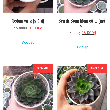
Sedum vàng (giá sỉ)
Sen đá Bóng hồng cỡ to (giá
sỉ)
Giá
Giá
10.000
₫
15.000
₫
Giá
Giá
25.000
₫
gốc
hiện
35.000
₫
gốc
hiện
là:
tại
Đọc tiếp
là:
tại
15.000₫.
là:
Đọc tiếp
35.000₫.
là:
10.000₫.
25.000₫
GIẢM GIÁ!
GIẢM GIÁ!