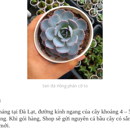
Sen đá Hồng phấn cỡ to
n
tháng tại Đà Lạt, đường kính ngang của cây khoảng 4 – 
ng. Khi gói hàng, Shop sẽ gửi nguyên cả bầu cây có sẵ
 mới.