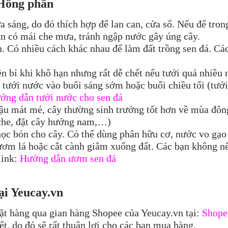
Hồng phấn
 ưa sáng, do đó thích hợp để lan can, cửa sổ. Nếu để tro
cần có mái che mưa, tránh ngập nước gây úng cây.
h. Có nhiều cách khác nhau để làm đất trồng sen đá. Các
bền bỉ khi khô hạn nhưng rất dễ chết nếu tưới quá nhiề
n tưới nước vào buổi sáng sớm hoặc buổi chiều tối (tướ
ớng dẫn tưới nước cho sen đá
 hậu mát mẻ, cây thường sinh trưởng tốt hơn về mùa đô
 che, đặt cây hướng nam,…)
ọc bón cho cây. Có thể dùng phân hữu cơ, nước vo gạo 
ơm lá hoặc cắt cành giâm xuống đất. Các bạn không n
link:
Hướng dẫn ươm sen đá
ại Yeucay
.vn
ặt hàng qua gian hàng Shopee của Yeucay.vn tại:
Shope
t, do đó sẽ rất thuận lợi cho các bạn mua hàng.