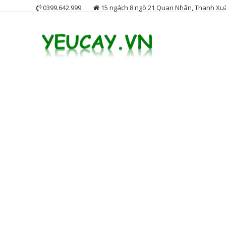
Skip
0399.642.999
15 ngách 8 ngõ 21 Quan Nhân, Thanh Xuâ
to
content