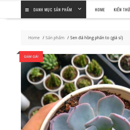
DANH MỤC SẢN PHẨM
HOME
KIẾN TH
Home
Sản phẩm
Sen đá hồng phấn to (giá sỉ)
GIẢM GIÁ!