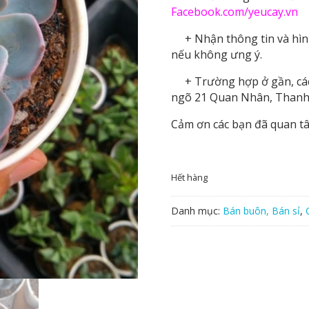
Facebook.com/yeucay.vn
+ Nhận thông tin và hình 
nếu không ưng ý.
+ Trường hợp ở gần, các b
ngõ 21 Quan Nhân, Thanh
Cảm ơn các bạn đã quan t
Hết hàng
Danh mục:
Bán buôn, Bán sỉ
,