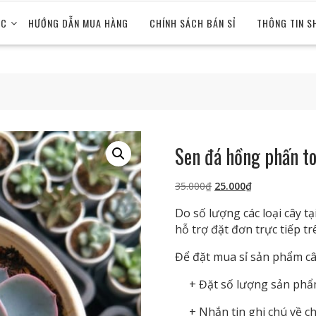
ỨC
HƯỚNG DẪN MUA HÀNG
CHÍNH SÁCH BÁN SỈ
THÔNG TIN S
Sen đá hồng phấn to 
Giá
Giá
35.000
₫
25.000
₫
gốc
hiện
Do số lượng các loại cây 
là:
tại
hỗ trợ đặt đơn trực tiếp t
35.000₫.
là:
25.000₫.
Để đặt mua sỉ sản phẩm cây
+ Đặt số lượng sản phẩm 
+ Nhắn tin ghi chú về ch