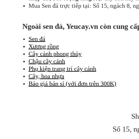
Mua Sen đá trực tiếp tại: Số 15, ngách 8, 
Ngoài sen đá, Yeucay.vn còn cung cấ
Sen đá
Xương rồng
Cây cảnh phong thủy
Chậu cây cảnh
Phụ kiện trang trí cây cảnh
Cây, hoa nhựa
Báo giá bán sỉ (với đơn trên 300K)
Sh
Số 15, n