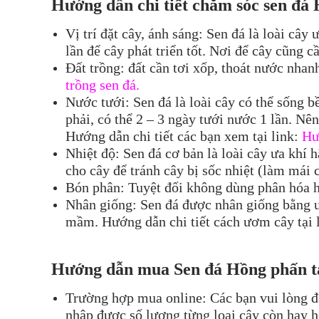
Hướng dẫn chi tiết chăm só
c sen đá
Vị trí đặt cây, ánh sáng: Sen đá là loài cây
lần để cây phát triển tốt. Nơi để cây cũng 
Đất trồng: đất cần tơi xốp, thoát nước nhan
trồng sen đá.
Nước tưới: Sen đá là loài cây có thể sống 
phải, có thể 2 – 3 ngày tưới nước 1 lần. Nê
Hướng dẫn chi tiết các bạn xem tại link:
Hư
Nhiệt độ: Sen đá cơ bản là loài cây ưa khí
cho cây để tránh cây bị sốc nhiệt (làm mái
Bón phân: Tuyệt đối không dùng phân hóa h
Nhân giống: Sen đá được nhân giống bằng ư
mầm. Hướng dẫn chi tiết cách ươm cây tại 
Hướng dẫn mua Se
n đá
Hồng phấn
t
Trường hợp mua online: Các bạn vui lòng đ
nhập được số lượng từng loại cây còn hay hế