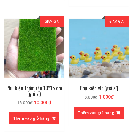
11.500₫
GIẢM GIÁ!
GIẢM GIÁ!
Phụ kiện thảm rêu 10*15 cm
Phụ kiện vịt (giá sỉ)
(giá sỉ)
Giá
Giá
1.000
₫
3.000
₫
Giá
Giá
10.000
₫
15.000
₫
gốc
hiện
gốc
hiện
là:
tại
Thêm vào giỏ hàng
là:
tại
3.000₫.
là:
Thêm vào giỏ hàng
15.000₫.
là:
1.000₫.
10.000₫.