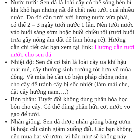
Nước tưới: Sen đá là loài cây có thể sống bền bỉ
khi khô hạn nhưng rất dễ chết nếu tưới quá nhiều
nước. Do đó cần tưới với lượng nước vừa phải,
có thể 2 – 3 ngày tưới nước 1 lần. Nên tưới nước
vào buổi sáng sớm hoặc buổi chiều tối (tưới buổi
trưa gây nóng ẩm đất dễ làm hỏng rễ). Hướng
dẫn chi tiết các bạn xem tại link:
Hướng dẫn tưới
nước cho sen đá
Nhiệt độ: Sen đá cơ bản là loài cây ưa khí hậu
mát mẻ, cây thường sinh trưởng tốt hơn về mùa
đông. Về mùa hè cần có biện pháp chống nóng
cho cây để tránh cây bị sốc nhiệt (làm mái che,
đặt cây hướng nam,…)
Bón phân: Tuyệt đối không dùng phân hóa học
bón cho cây. Có thể dùng phân hữu cơ, nước vo
gạo để tưới.
Nhân giống: Sen đá được nhân giống bằng ươm
lá hoặc cắt cành giâm xuống đất. Các bạn không
nên mua hạt về ươm, vì hầu như sẽ không nảy