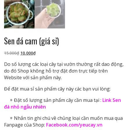
Sen đá cam (giá sỉ)
Giá
Giá
15.000
₫
10.000
₫
gốc
hiện
Do số lượng các loại cây tại vườn thường rất dao động,
là:
tại
do đó Shop không hỗ trợ đặt đơn trực tiếp trên
15.000₫.
là:
Website với sản phẩm này.
10.000₫.
Để đặt mua sỉ sản phẩm cây này các bạn vui lòng:
+ Đặt số lượng sản phẩm cây cần mua tại :
Link Sen
đá nhỏ ngẫu nhiên
+ Nhắn tin ghi chú về chủng loại cần muốn mua qua
Fanpage của Shop:
Facebook.com/yeucay.vn