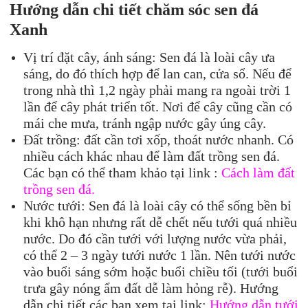
Hướng dẫn chi tiết chăm
sóc sen đá
Xanh
Vị trí đặt cây, ánh sáng: Sen đá là loài cây ưa
sáng, do đó thích hợp để lan can, cửa sổ. Nếu để
trong nhà thì 1,2 ngày phải mang ra ngoài trời 1
lần để cây phát triển tốt. Nơi để cây cũng cần có
mái che mưa, tránh ngập nước gây úng cây.
Đất trồng: đất cần tơi xốp, thoát nước nhanh. Có
nhiều cách khác nhau để làm đất trồng sen đá.
Các bạn có thể tham khảo tại link :
Cách làm đất
trồng sen đá.
Nước tưới: Sen đá là loài cây có thể sống bền bỉ
khi khô hạn nhưng rất dễ chết nếu tưới quá nhiều
nước. Do đó cần tưới với lượng nước vừa phải,
có thể 2 – 3 ngày tưới nước 1 lần. Nên tưới nước
vào buổi sáng sớm hoặc buổi chiều tối (tưới buổi
trưa gây nóng ẩm đất dễ làm hỏng rễ). Hướng
dẫn chi tiết các bạn xem tại link:
Hướng dẫn tưới