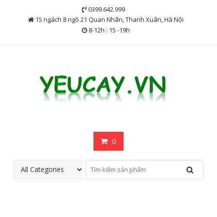
Skip
0399.642.999
to
15 ngách 8 ngõ 21 Quan Nhân, Thanh Xuân, Hà Nội
content
8-12h : 15 -19h
0