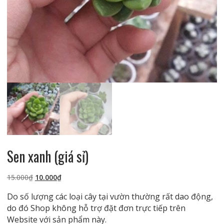
Sen xanh (giá sỉ)
Giá
Giá
15.000
₫
10.000
₫
gốc
hiện
Do số lượng các loại cây tại vườn thường rất dao động,
là:
tại
do đó Shop không hỗ trợ đặt đơn trực tiếp trên
15.000₫.
là:
Website với sản phẩm này.
10.000₫.