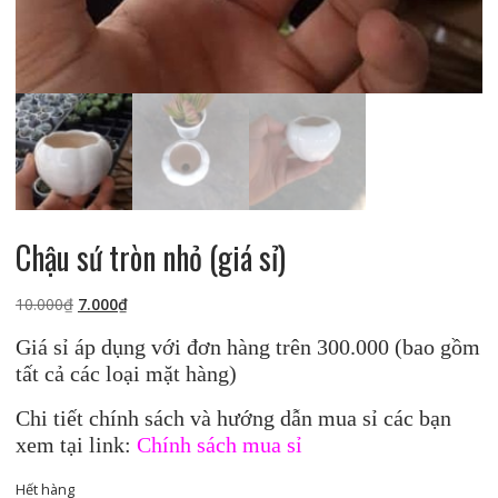
Chậu sứ tròn nhỏ (giá sỉ)
Giá
Giá
10.000
₫
7.000
₫
gốc
hiện
Giá sỉ áp dụng với đơn hàng trên 300.000 (bao gồm
là:
tại
tất cả các loại mặt hàng)
10.000₫.
là:
7.000₫.
Chi tiết chính sách và hướng dẫn mua sỉ các bạn
xem tại link:
Chính sách mua sỉ
Hết hàng