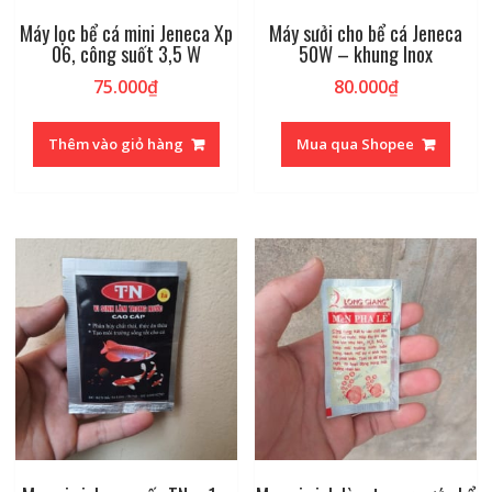
Máy lọc bể cá mini Jeneca Xp
Máy sưởi cho bể cá Jeneca
06, công suốt 3,5 W
50W – khung Inox
75.000
₫
80.000
₫
Thêm vào giỏ hàng
Mua qua Shopee