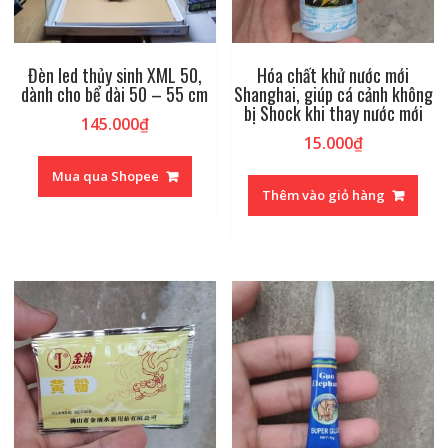
Đèn led thủy sinh XML 50,
Hóa chất khử nước mới
dành cho bể dài 50 – 55 cm
Shanghai, giúp cá cảnh không
bị Shock khi thay nước mới
145.000
₫
15.000
₫
Mua qua Shopee
Thêm vào giỏ hàng