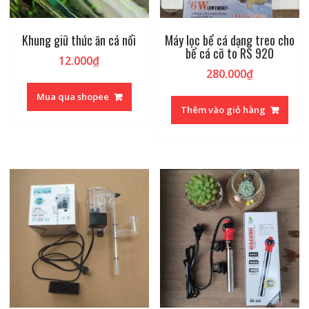
Khung giữ thức ăn cá nổi
Máy lọc bể cá dạng treo cho
bể cá cỡ to RS 920
12.000
₫
280.000
₫
Mua qua shopee
Thêm vào giỏ hàng