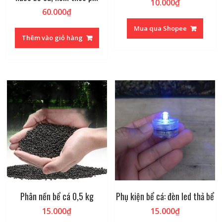
10.000
₫
60.000
₫
Mua qua Shopee
Thêm vào giỏ hàng
Phân nền bể cá 0,5 kg
Phụ kiện bể cá: đèn led thả bể
15.000
₫
15.000
₫