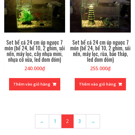
Set bể cá 24 cm úp ngược 7
Set bể cá 24 cm úp ngược 7
món (bể 24, bể 10, 2 ghim, sỏi
món (bể 24, bể 10, 2 ghim, sỏi
nền, máy lọc, cây nhựa mini,
nền, máy lọc, rùa, bảo tháp,
nhựa cỡ vừa, led đom đóm)
led đom đóm)
240.000
₫
255.000
₫
Thêm vào giỏ hàng
Thêm vào giỏ hàng
←
1
2
3
→