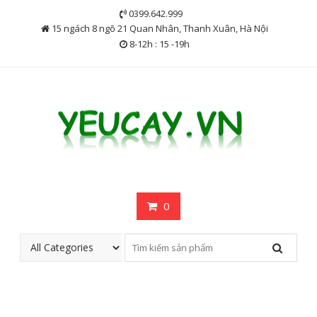
Skip
0399.642.999
to
15 ngách 8 ngõ 21 Quan Nhân, Thanh Xuân, Hà Nội
content
8-12h : 15 -19h
0