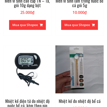
Men vi sinh cao cấp TN – 1a,
Men vi sinh làm trong nước bể
gói 10g dạng bột
cá gói 5g
25.000
₫
10.000
₫
Mua qua Shopee
Mua qua Shopee
Nhiệt kế điện tử đo nhiệt độ
Nhiệt kế đo nhiệt độ bể cá
nước bể cá, kèm theo pin