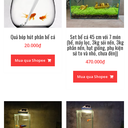
Quả bóp hút phân bể cá
Set bể cá 45 cm với 7 món
(bể, máy lọc, 3kg sỏi nền, 3kg
20.000
₫
phân nền, hạt giống, phụ kiện
sứ to và nhỏ, chưa đèn))
Mua qua Shopee
470.000
₫
Mua qua Shopee