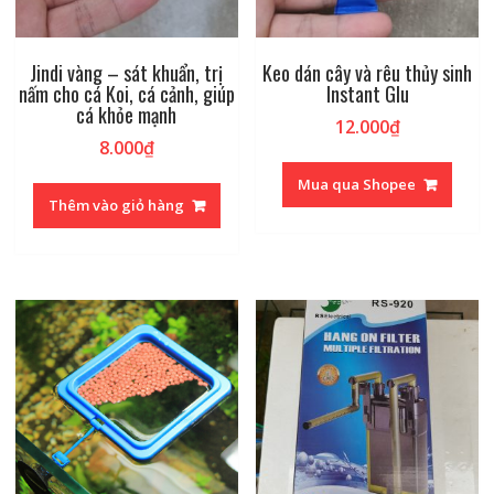
Jindi vàng – sát khuẩn, trị
Keo dán cây và rêu thủy sinh
nấm cho cá Koi, cá cảnh, giúp
Instant Glu
cá khỏe mạnh
12.000
₫
8.000
₫
Mua qua Shopee
Thêm vào giỏ hàng