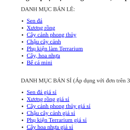
DANH MỤC BÁN LẺ:
Sen đá
Xương rồng
Cây cảnh phong thủy
Chậu cây cảnh
Phụ kiện làm Terrarium
Cây, hoa nhựa
Bể cá mini
DANH MỤC BÁN SỈ (Áp dụng với đơn trên 
Sen đá giá sỉ
Xương rồng giá sỉ
Cây cảnh phong thủy giá sỉ
Chậu cây cảnh giá sỉ
Phụ kiện Terrarium giá sỉ
Cây hoa nhựa giá sỉ