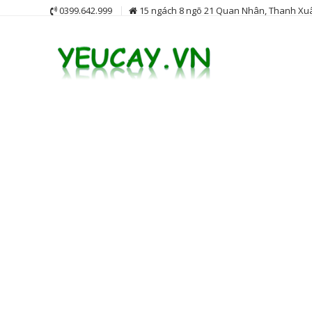
Skip
0399.642.999
15 ngách 8 ngõ 21 Quan Nhân, Thanh Xuâ
to
content