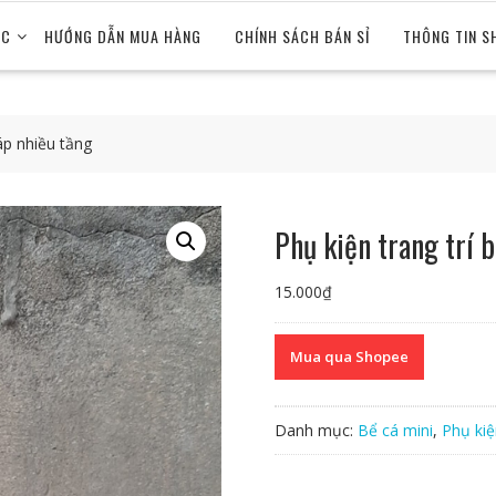
ỨC
HƯỚNG DẪN MUA HÀNG
CHÍNH SÁCH BÁN SỈ
THÔNG TIN S
áp nhiều tầng
Phụ kiện trang trí 
15.000
₫
Mua qua Shopee
Danh mục:
Bể cá mini
,
Phụ kiệ