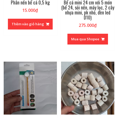
Phân nền bể cá 0,5 kg
Bể cá mini 24 cm với 5 món
(bể 24, sỏi nền, máy lọc, 2 cây
15.000
₫
nhựa mini, pk nhỏ, đèn led
D10)
Thêm vào giỏ hàng
275.000
₫
Mua qua Shopee