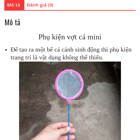
lượng
Mô tả
Đánh giá (0)
Mô tả
Phụ kiện vợt cá mini
Để tạo ra một bể cá cảnh sinh động thì phụ kiện
trang trí là vật dụng không thể thiếu.