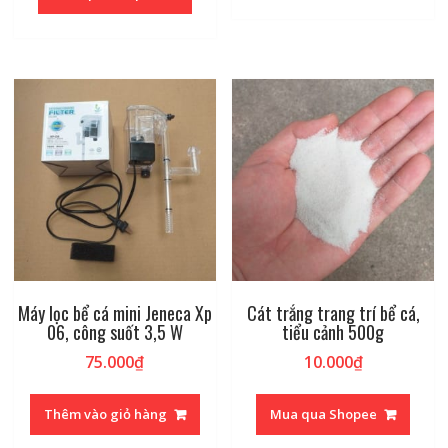
Máy lọc bể cá mini Jeneca Xp
Cát trắng trang trí bể cá,
06, công suốt 3,5 W
tiểu cảnh 500g
75.000
₫
10.000
₫
Thêm vào giỏ hàng
Mua qua Shopee