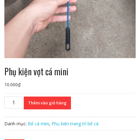
Phụ kiện vợt cá mini
10.000
₫
Phụ
Thêm vào giỏ hàng
kiện
vợt
cá
Danh mục:
Bể cá mini
,
Phụ kiện trang trí bể cá
mini
số