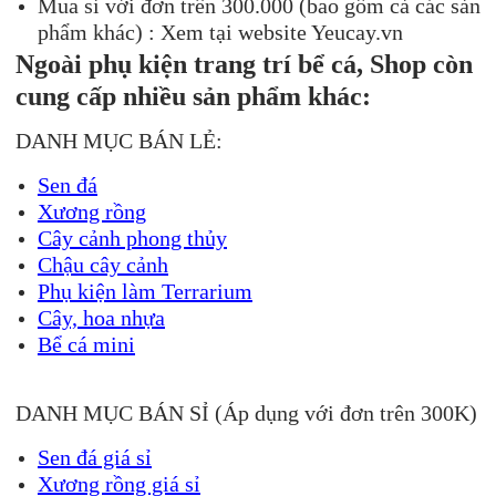
Mua sỉ với đơn trên 300.000 (bao gồm cả các sản
phẩm khác) : Xem tại website Yeucay.vn
Ngoài phụ kiện trang trí bể cá, Shop còn
cung cấp nhiều sản phẩm khác:
DANH MỤC BÁN LẺ:
Sen đá
Xương rồng
Cây cảnh phong thủy
Chậu cây cảnh
Phụ kiện làm Terrarium
Cây, hoa nhựa
Bể cá mini
DANH MỤC BÁN SỈ (Áp dụng với đơn trên 300K)
Sen đá giá sỉ
Xương rồng giá sỉ