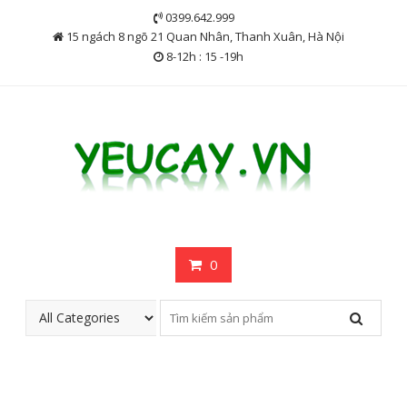
Skip
0399.642.999
to
15 ngách 8 ngõ 21 Quan Nhân, Thanh Xuân, Hà Nội
content
8-12h : 15 -19h
0