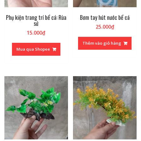
Phụ kiện trang trí bể cá: Rùa
Bơm tay hút nước bể cá
sứ
25.000
₫
15.000
₫
Thêm vào giỏ hàng
Mua qua Shopee