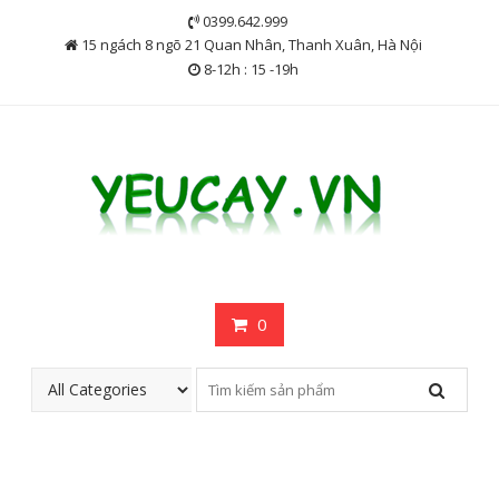
Skip
0399.642.999
to
15 ngách 8 ngõ 21 Quan Nhân, Thanh Xuân, Hà Nội
content
8-12h : 15 -19h
0