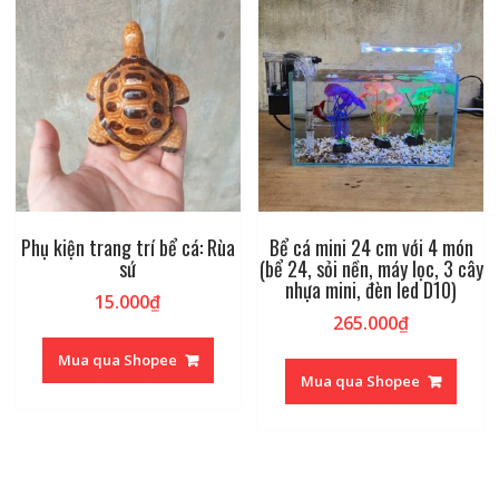
Phụ kiện trang trí bể cá: Rùa
Bể cá mini 24 cm với 4 món
sứ
(bể 24, sỏi nền, máy lọc, 3 cây
nhựa mini, đèn led D10)
15.000
₫
265.000
₫
Mua qua Shopee
Mua qua Shopee