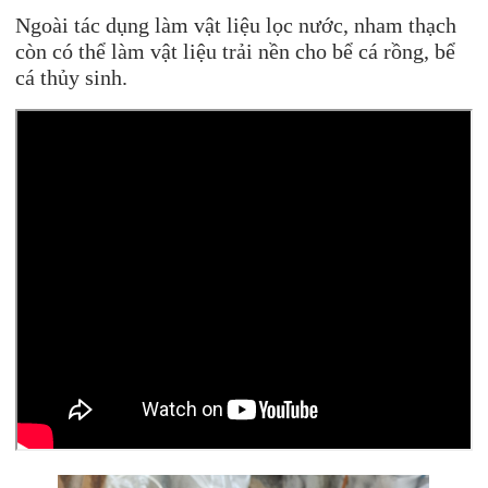
Ngoài tác dụng làm vật liệu lọc nước, nham thạch
còn có thể làm vật liệu trải nền cho bể cá rồng, bể
cá thủy sinh.