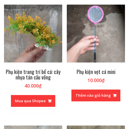
Phụ kiện trang trí bể cá: cây
Phụ kiện vợt cá mini
nhựa tán cầu vồng
10.000
₫
40.000
₫
Thêm vào giỏ hàng
Mua qua Shopee