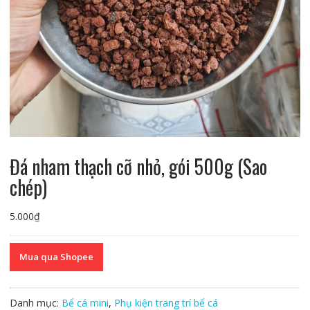
Đá nham thạch cỡ nhỏ, gói 500g (Sao
chép)
5.000
₫
Mua qua Shopee
Danh mục:
Bể cá mini
,
Phụ kiện trang trí bể cá