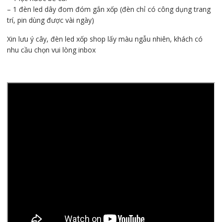
nhựa
– 1 đèn led dây đom đóm gắn xốp (đèn chỉ có công dụng trang
mini,
trí, pin dùng được vài ngày)
đèn
led
Xin lưu ý cây, đèn led xốp shop lấy màu ngẫu nhiên, khách có
xốp,
nhu cầu chọn vui lòng inbox
pk
cặp
đôi)
số
lượng