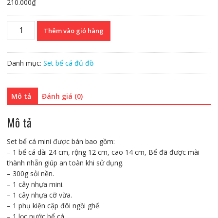
210.000
₫
Bể
Thêm vào giỏ hàng
cá
mini
24
Danh mục:
Set bể cá đủ đồ
cm
với
7
Mô tả
Đánh giá (0)
món
(bể
Mô tả
24,
sỏi
Set bể cá mini được bán bao gồm:
nền,
– 1 bể cá dài 24 cm, rộng 12 cm, cao 14 cm, Bể đã được mài
máy
thành nhẵn giúp an toàn khi sử dụng.
lọc,
– 300g sỏi nền.
cây
– 1 cây nhựa mini.
nhựa
– 1 cây nhựa cỡ vừa.
vừa,
– 1 phụ kiện cặp đôi ngồi ghế.
cây
– 1 lọc nước bể cá.