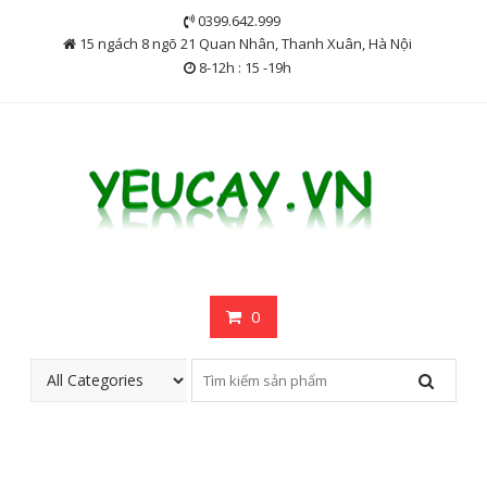
Skip
0399.642.999
to
15 ngách 8 ngõ 21 Quan Nhân, Thanh Xuân, Hà Nội
content
8-12h : 15 -19h
0