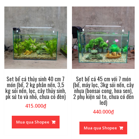
Set bể cá thủy sinh 40 cm 7
Set bể cá 45 cm với 7 món
món (bể, 2 kg phân nền, 3,5
(bể, máy lọc, 3kg sỏi nền, cây
kg sỏi nền, lọc, cây thủy sinh,
nhựa (bonsai cong, hoa sen),
pk sứ to và nhỏ, chưa có đèn)
2 phụ kiện sứ to, chưa có đèn
led)
415.000
₫
440.000
₫
Mua qua Shopee
Mua qua Shopee