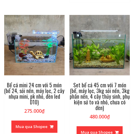
Bể cá mini 24 cm với 5 món
Set bể cá 45 cm với 7 món
(bể 24, sỏi nền, máy lọc, 2 cây
(bể, máy lọc, 3kg sỏi nền, 3kg
nhựa mini, pk nhỏ, đèn led
phân nền, 4 cây thủy sinh, phụ
D10)
kiện sứ to và nhỏ, chưa có
đèn)
275.000
₫
480.000
₫
Mua qua Shopee
Mua qua Shopee