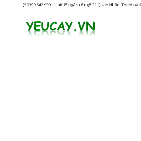
Skip
0399.642.999
15 ngách 8 ngõ 21 Quan Nhân, Thanh Xuâ
to
content