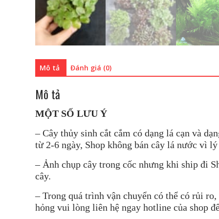
Mô tả
Đánh giá (0)
Mô tả
MỘT SỐ LƯU Ý
– Cây thủy sinh cắt cắm có dạng lá cạn và dạn
từ 2-6 ngày, Shop không bán cây lá nước vì lý 
– Ảnh chụp cây trong cốc nhưng khi ship đi Sh
cây.
– Trong quá trình vận chuyển có thể có rủi r
hỏng vui lòng liên hệ ngay hotline của shop để