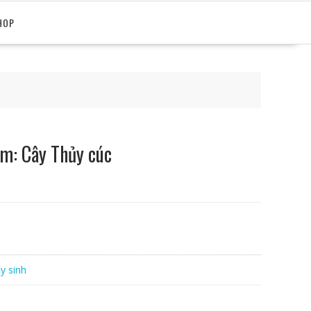
HOP
ắm: Cây Thủy cúc
y sinh