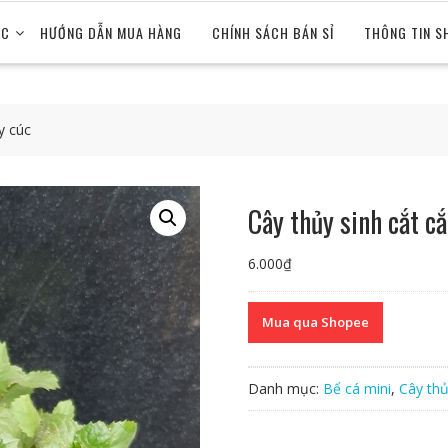
ỨC
HƯỚNG DẪN MUA HÀNG
CHÍNH SÁCH BÁN SỈ
THÔNG TIN S
y cúc
Cây thủy sinh cắt c
6.000
₫
Mua qua Shopee
Danh mục:
Bể cá mini
,
Cây thủ