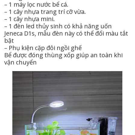
đèn
– 1 máy lọc nước bể cá.
led
– 1 cây nhựa trang trí cỡ vừa.
uốn
– 1 cây nhựa mini.
D1s,
– 1 đèn led thủy sinh có khả năng uốn
pk
Jeneca D1s, mẫu đèn này có thể đổi màu tắt
cặp
bật
đôi
– Phụ kiện cặp đôi ngồi ghế
ngồi
Bể được đóng thùng xốp giúp an toàn khi
ghế)
vận chuyển
số
lượng