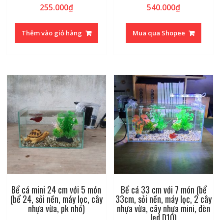
255.000
₫
540.000
₫
Thêm vào giỏ hàng
Mua qua Shopee
Bể cá mini 24 cm với 5 món
Bể cá 33 cm với 7 món (bể
(bể 24, sỏi nền, máy lọc, cây
33cm, sỏi nền, máy lọc, 2 cây
nhựa vừa, pk nhỏ)
nhựa vừa, cây nhựa mini, đèn
led D10)