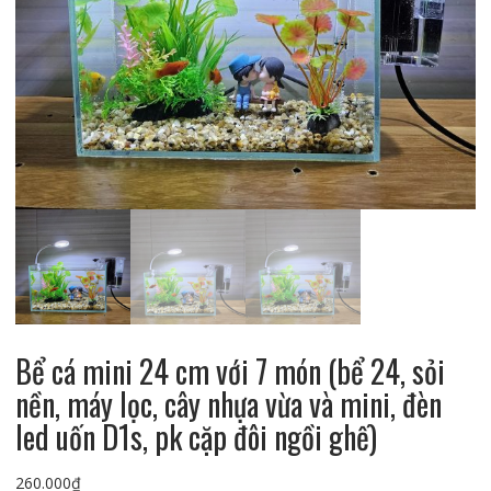
Bể cá mini 24 cm với 7 món (bể 24, sỏi
nền, máy lọc, cây nhựa vừa và mini, đèn
led uốn D1s, pk cặp đôi ngồi ghế)
260.000
₫