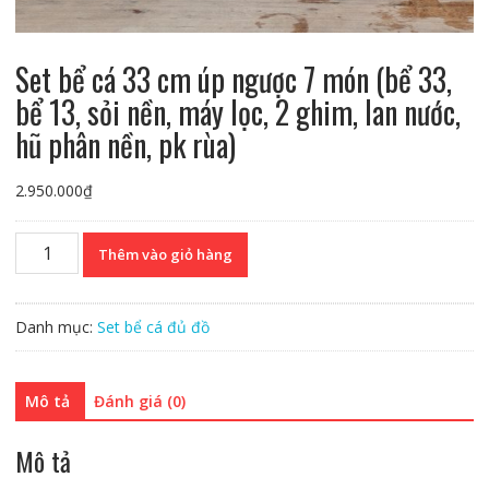
Set bể cá 33 cm úp ngược 7 món (bể 33,
bể 13, sỏi nền, máy lọc, 2 ghim, lan nước,
hũ phân nền, pk rùa)
2.950.000
₫
Set
Thêm vào giỏ hàng
bể
cá
33
Danh mục:
Set bể cá đủ đồ
cm
úp
ngược
Mô tả
Đánh giá (0)
7
món
Mô tả
(bể
33,