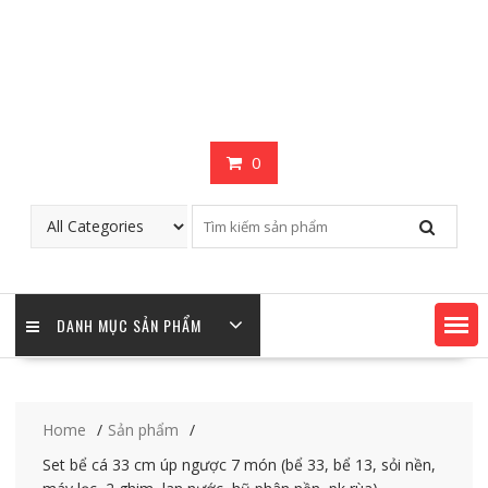
0
DANH MỤC SẢN PHẨM
Home
Sản phẩm
Set bể cá 33 cm úp ngược 7 món (bể 33, bể 13, sỏi nền,