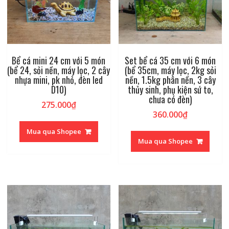
Bể cá mini 24 cm với 5 món
Set bể cá 35 cm với 6 món
(bể 24, sỏi nền, máy lọc, 2 cây
(bể 35cm, máy lọc, 2kg sỏi
nhựa mini, pk nhỏ, đèn led
nền, 1.5kg phân nền, 3 cây
D10)
thủy sinh, phụ kiện sứ to,
chưa có đèn)
275.000
₫
360.000
₫
Mua qua Shopee
Mua qua Shopee