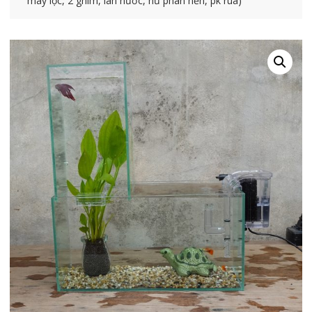
máy lọc, 2 ghim, lan nước, hũ phân nền, pk rùa)