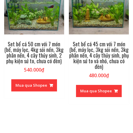
Set bể cá 50 cm với 7 món
Set bể cá 45 cm với 7 món
(bể, máy lọc, 4kg sỏi nền, 3kg
(bể, máy lọc, 3kg sỏi nền, 3kg
phân nền, 4 cây thủy sinh, 2
phân nền, 4 cây thủy sinh, phụ
phụ kiện sứ to, chưa có đèn)
kiện sứ to và nhỏ, chưa có
đèn)
540.000
₫
480.000
₫
Mua qua Shopee
Mua qua Shopee