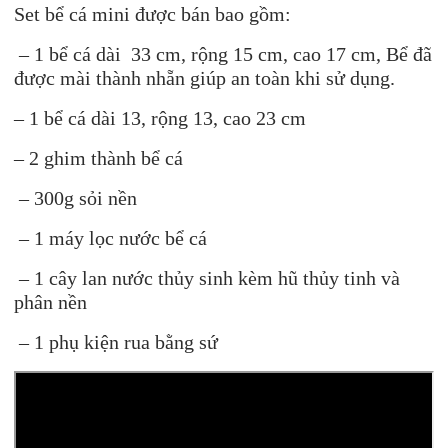
Set bể cá mini được bán bao gồm:
bể
13,
– 1 bể cá dài 33 cm, rộng 15 cm, cao 17 cm, Bể đã
sỏi
được mài thành nhẵn giúp an toàn khi sử dụng.
nền,
máy
– 1 bể cá dài 13, rộng 13, cao 23 cm
lọc,
2
– 2 ghim thành bể cá
ghim,
lan
– 300g sỏi nền
nước,
– 1 máy lọc nước bể cá
hũ
phân
– 1 cây lan nước thủy sinh kèm hũ thủy tinh và
nền,
phân nền
pk
rùa)
– 1 phụ kiện rua bằng sứ
số
lượng