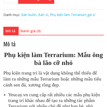
kiện
ông
bà
Danh mục:
Bán buôn, Bán sỉ
,
Phụ kiện làm Terrarium giá sỉ
mini
(giá
sỉ)
Mô tả
Đánh giá (0)
số
lượng
Mô tả
Phụ kiện làm Terrarium: Mẫu ông
bà lão cỡ nhỏ
Phụ kiện trang trí là vật dụng không thể thiếu để
làm ra những mẫu Terrarium hoặc những mẫu tiểu
cảnh sen đá, xương rồng đẹp.
Yeucay.vn cung cấp rất nhiều các mẫu phụ kiện
trang trí khác nhau để tạo ra những tác phẩm
Terrarium với nhiều chủ đề như bạn bè, nhà