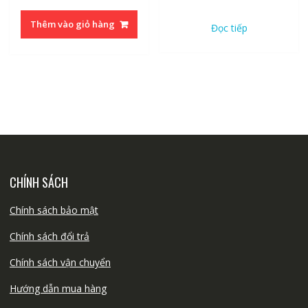
gốc
hiện
gốc
hiện
là:
tại
là:
tại
Thêm vào giỏ hàng
Đọc tiếp
30.000₫.
là:
10.000₫.
là:
20.000₫.
7.000₫.
CHÍNH SÁCH
Chính sách bảo mật
Chính sách đổi trả
Chính sách vận chuyển
Hướng dẫn mua hàng