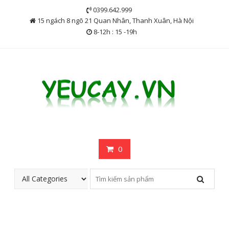
Skip
0399.642.999
to
15 ngách 8 ngõ 21 Quan Nhân, Thanh Xuân, Hà Nội
content
8-12h : 15 -19h
0