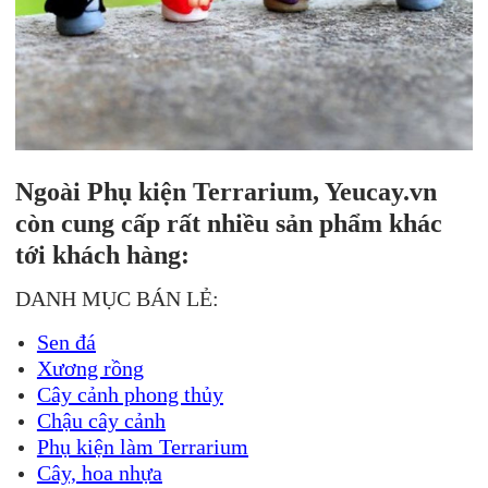
Ngoài Phụ kiện Terrarium, Yeucay.vn
còn cung cấp rất nhiều sản phẩm khác
tới khách hàng:
DANH MỤC BÁN LẺ:
Sen đá
Xương rồng
Cây cảnh phong thủy
Chậu cây cảnh
Phụ kiện làm Terrarium
Cây, hoa nhựa