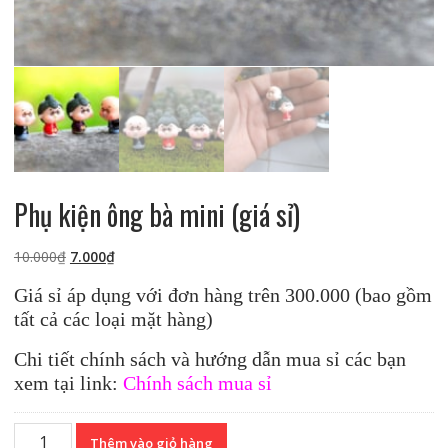
Phụ kiện ông bà mini (giá sỉ)
Giá
Giá
10.000
₫
7.000
₫
gốc
hiện
Giá sỉ áp dụng với đơn hàng trên 300.000 (bao gồm
là:
tại
tất cả các loại mặt hàng)
10.000₫.
là:
7.000₫.
Chi tiết chính sách và hướng dẫn mua sỉ các bạn
xem tại link:
Chính sách mua sỉ
Phụ
Thêm vào giỏ hàng