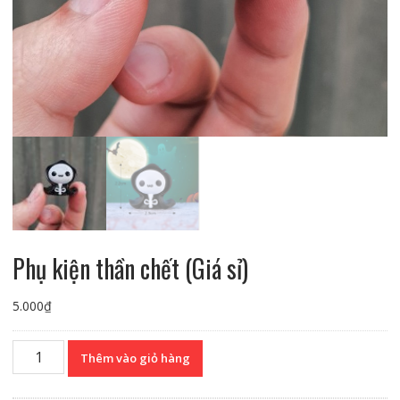
Phụ kiện thần chết (Giá sỉ)
5.000
₫
Phụ
Thêm vào giỏ hàng
kiện
thần