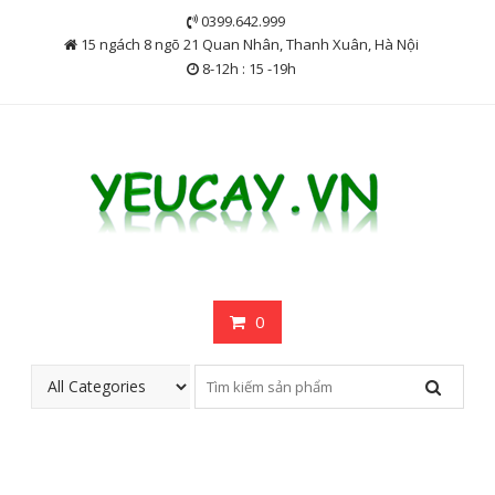
Skip
0399.642.999
to
15 ngách 8 ngõ 21 Quan Nhân, Thanh Xuân, Hà Nội
content
8-12h : 15 -19h
0