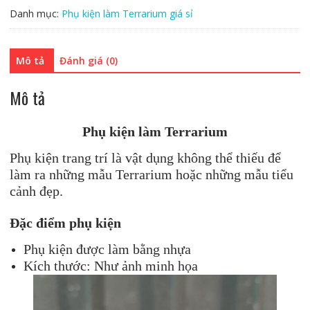
chết
Danh mục:
Phụ kiện làm Terrarium giá sỉ
(Giá
sỉ)
số
Mô tả
Đánh giá (0)
lượng
Mô tả
Phụ kiện làm Terrarium
Phụ kiện trang trí là vật dụng không thể thiếu để
làm ra những mẫu Terrarium hoặc những mẫu tiểu
cảnh đẹp.
Đặc điểm phụ kiện
Phụ kiện được làm bằng nhựa
Kích thước: Như ảnh minh họa