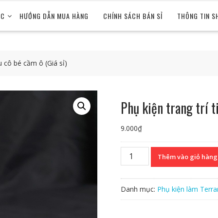
ỨC
HƯỚNG DẪN MUA HÀNG
CHÍNH SÁCH BÁN SỈ
THÔNG TIN S
u cô bé cầm ô (Giá sỉ)
Phụ kiện trang trí t
9.000
₫
Phụ
Thêm vào giỏ hàng
kiện
trang
trí
Danh mục:
Phụ kiện làm Terrar
tiểu
cảnh:
Mẫu