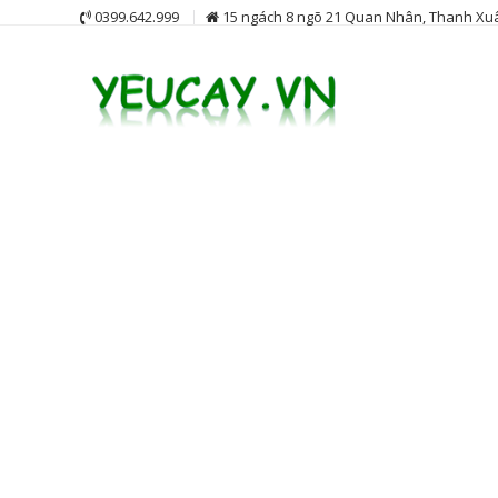
Skip
0399.642.999
15 ngách 8 ngõ 21 Quan Nhân, Thanh Xuâ
to
content