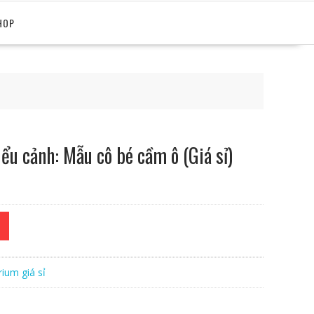
HOP
iểu cảnh: Mẫu cô bé cầm ô (Giá sỉ)
ium giá sỉ