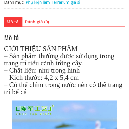
Danh mục:
Phụ kiện làm Terrarium giá sỉ
tiểu
cảnh:
Mẫu
Mô tả
Đánh giá (0)
tiên
cá
Mô tả
(Giá
sỉ)
GIỚI THIỆU SẢN PHẨM
số
– Sản phẩm thường được sử dụng trong
lượng
trang trí tiểu cảnh trồng cây.
– Chất liệu: như trong hình
– Kích thước: 4,2 x 5,4 cm
– Có thể chìm trong nước nên có thể trang
trí bể cá