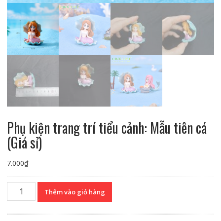
Phụ kiện trang trí tiểu cảnh: Mẫu tiên cá
(Giá sỉ)
7.000
₫
Phụ
Thêm vào giỏ hàng
kiện
trang
trí