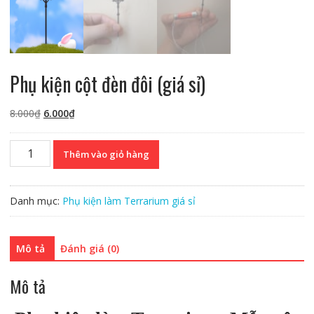
Phụ kiện cột đèn đôi (giá sỉ)
Giá
Giá
8.000
₫
6.000
₫
gốc
hiện
là:
tại
Phụ
Thêm vào giỏ hàng
8.000₫.
là:
kiện
6.000₫.
cột
đèn
Danh mục:
Phụ kiện làm Terrarium giá sỉ
đôi
(giá
sỉ)
Mô tả
Đánh giá (0)
số
lượng
Mô tả