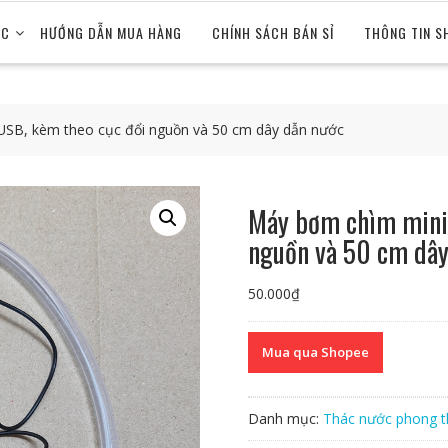
ỨC
HƯỚNG DẪN MUA HÀNG
CHÍNH SÁCH BÁN SỈ
THÔNG TIN S
 USB, kèm theo cục đổi nguồn và 50 cm dây dẫn nước
Máy bơm chìm mini 
nguồn và 50 cm dây
50.000
₫
Mua qua Shopee
Danh mục:
Thác nước phong t