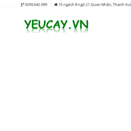
Skip
0399.642.999
15 ngách 8 ngõ 21 Quan Nhân, Thanh Xuâ
to
content