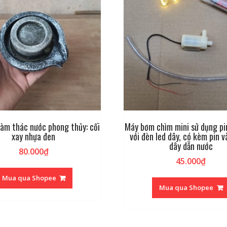
làm thác nước phong thủy: cối
Máy bơm chìm mini sử dụng pi
xay nhựa đen
với đèn led dây, có kèm pin 
dây dẫn nước
80.000
₫
45.000
₫
Mua qua Shopee
Mua qua Shopee