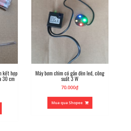
n kết hợp
Máy bơm chìm có gắn đèn led, công
và 30 cm
suất 3 W
70.000
₫
Mua qua Shopee