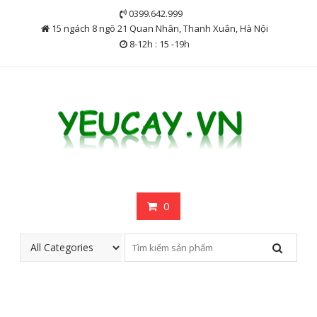
Skip
0399.642.999
to
15 ngách 8 ngõ 21 Quan Nhân, Thanh Xuân, Hà Nội
content
8-12h : 15 -19h
0