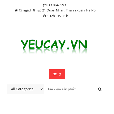
Skip
0399.642.999
to
15 ngách 8 ngõ 21 Quan Nhân, Thanh Xuân, Hà Nội
content
8-12h : 15 -19h
0