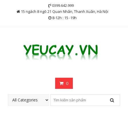
Skip
0399.642.999
to
15 ngách 8 ngõ 21 Quan Nhân, Thanh Xuân, Hà Nội
content
8-12h : 15 -19h
0