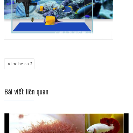
Điều
loc be ca 2
hướng
bài
viết
Bài viết liên quan