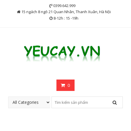
Skip
0399.642.999
to
15 ngách 8 ngõ 21 Quan Nhân, Thanh Xuân, Hà Nội
content
8-12h : 15 -19h
0