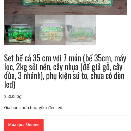
Set bể cá 35 cm với 7 món (bể 35cm, máy
lọc, 2kg sỏi nền, cây nhựa (đế giả gỗ, cây
dừa, 3 nhánh), phụ kiện sứ to, chưa có đèn
led)
350.000
₫
Giá bán chưa bao gồm đèn led
Mua qua Shopee