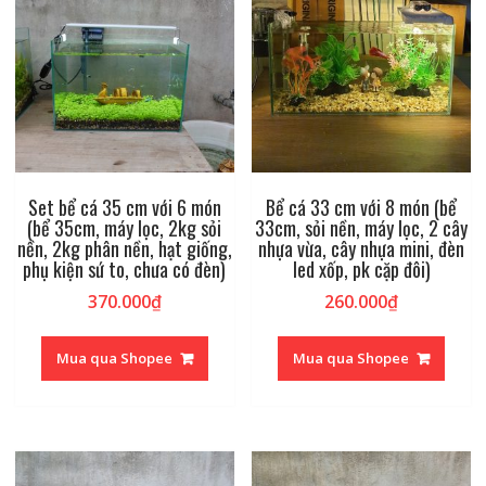
Set bể cá 35 cm với 6 món
Bể cá 33 cm với 8 món (bể
(bể 35cm, máy lọc, 2kg sỏi
33cm, sỏi nền, máy lọc, 2 cây
nền, 2kg phân nền, hạt giống,
nhựa vừa, cây nhựa mini, đèn
phụ kiện sứ to, chưa có đèn)
led xốp, pk cặp đôi)
370.000
₫
260.000
₫
Mua qua Shopee
Mua qua Shopee