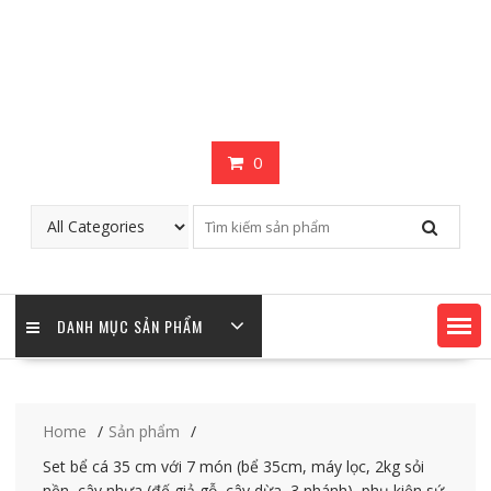
0
DANH MỤC SẢN PHẨM
Home
Sản phẩm
Set bể cá 35 cm với 7 món (bể 35cm, máy lọc, 2kg sỏi
nền, cây nhựa (đế giả gỗ, cây dừa, 3 nhánh), phụ kiện sứ