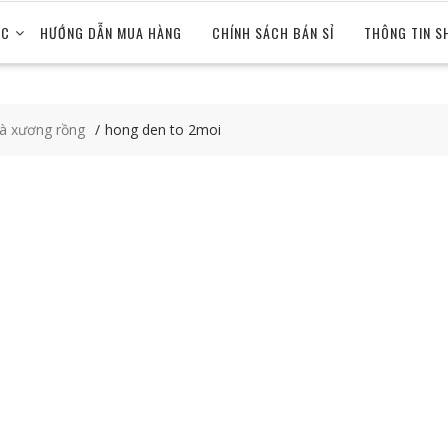
ỨC
HƯỚNG DẪN MUA HÀNG
CHÍNH SÁCH BÁN SỈ
THÔNG TIN S
và xương rồng
hong den to 2moi