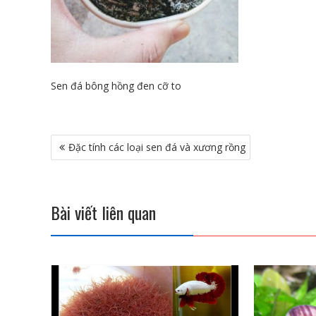
Sen đá bông hồng đen cỡ to
Điều
Đặc tính các loại sen đá và xương rồng
hướng
bài
viết
Bài viết liên quan