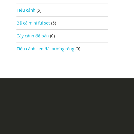
Tiểu cảnh
(5)
Bể cá mini ful set
(5)
Cây cảnh để bàn
(0)
Tiểu cảnh sen đá, xương rồng
(0)