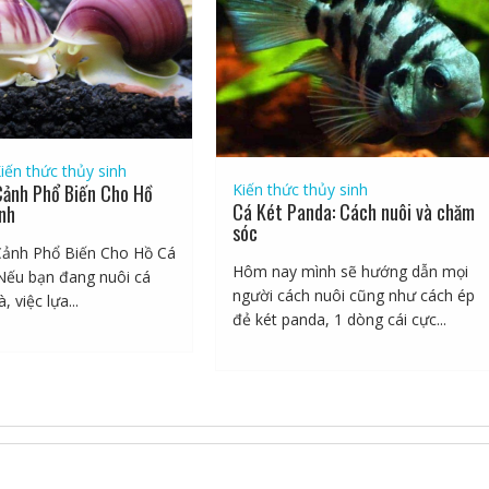
iến thức thủy sinh
Kiến thức thủy sinh
Cảnh Phổ Biến Cho Hồ
Cá Két Panda: Cách nuôi và chăm
nh
sóc
Cảnh Phổ Biến Cho Hồ Cá
Hôm nay mình sẽ hướng dẫn mọi
Nếu bạn đang nuôi cá
người cách nuôi cũng như cách ép
, việc lựa...
đẻ két panda, 1 dòng cái cực...