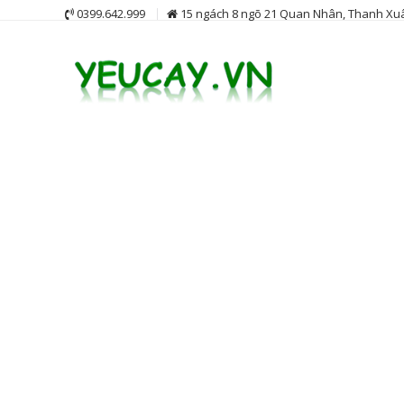
Skip
0399.642.999
15 ngách 8 ngõ 21 Quan Nhân, Thanh Xuâ
to
content