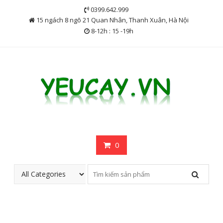
Skip
0399.642.999
to
15 ngách 8 ngõ 21 Quan Nhân, Thanh Xuân, Hà Nội
content
8-12h : 15 -19h
0