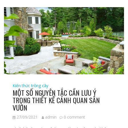
Kiến thức trồng cây
MỘT SỐ NGUYÊN TẮC CẦN LƯU Ý
TRONG THIẾT KẾ CẢNH QUAN SÂN
VƯỜN
27/09/2021
admin
0 comment