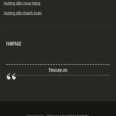
Hướng dẫn mua hàng
Hướng dẫn thanh toán
FANPAGE
Yeucay.vn
Yeucay.vn - Shopee.vn/uytinladanhdu