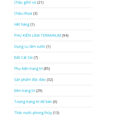
Chậu gốm sứ
(21)
Chậu nhựa
(3)
Hết hàng
(1)
PHỤ KIỆN LÀM TERRARIUM
(94)
Dụng cụ làm vườn
(1)
Đất Cát Sỏi
(7)
Phụ kiện trang trí
(85)
Sản phẩm độc đáo
(32)
Đèn trang trí
(29)
Tượng trang trí để bàn
(0)
Thác nước phong thủy
(13)