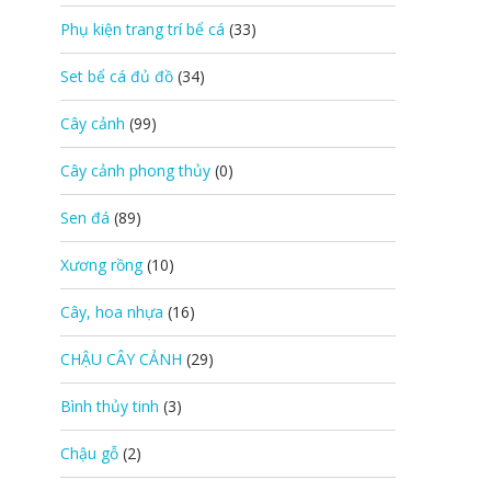
Phụ kiện trang trí bể cá
(33)
Set bể cá đủ đồ
(34)
Cây cảnh
(99)
Cây cảnh phong thủy
(0)
Sen đá
(89)
Xương rồng
(10)
Cây, hoa nhựa
(16)
CHẬU CÂY CẢNH
(29)
Bình thủy tinh
(3)
Chậu gỗ
(2)