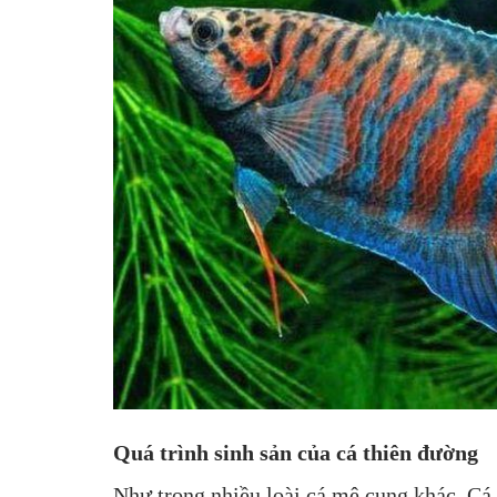
Quá trình sinh s
ả
n c
ủ
a cá
thiên đ
ư
ờng
Như trong nhiều loài cá mê cung khác, Cá