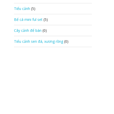
Tiểu cảnh
(5)
Bể cá mini ful set
(5)
Cây cảnh để bàn
(0)
Tiểu cảnh sen đá, xương rồng
(0)