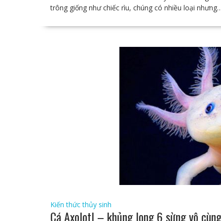
trông giống như chiếc rìu, chúng có nhiều loại nhưng
Kiến thức thủy sinh
Cá Axolotl – khủng long 6 sừng vô cùn