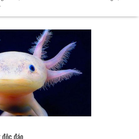
…
g độc đáo