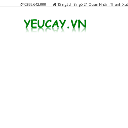
Skip
0399.642.999
15 ngách 8 ngõ 21 Quan Nhân, Thanh Xuâ
to
content