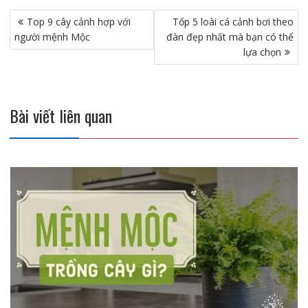
Điều
Top 9 cây cảnh hợp với
Tốp 5 loài cá cảnh bơi theo
hướng
người mệnh Mộc
đàn đẹp nhất mà bạn có thể
bài
lựa chọn
viết
Bài viết liên quan