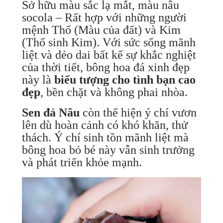
Sở hữu màu sắc lạ mắt, màu nâu
socola – Rất hợp với những người
mệnh Thổ (Màu của đất) và Kim
(Thổ sinh Kim). Với sức sống mãnh
liệt và dẻo dai bất kể sự khắc nghiệt
của thời tiết, bông hoa đá xinh đẹp
này là
biểu tượng cho tình bạn cao
đẹp
, bền chặt và không phai nhòa.
Sen đá Nâu
còn thể hiện ý chí vươn
lên dù hoàn cảnh có khó khăn, thử
thách. Ý chí sinh tồn mãnh liệt mà
bông hoa bỏ bé này vẫn sinh trưởng
và phát triển khỏe mạnh.