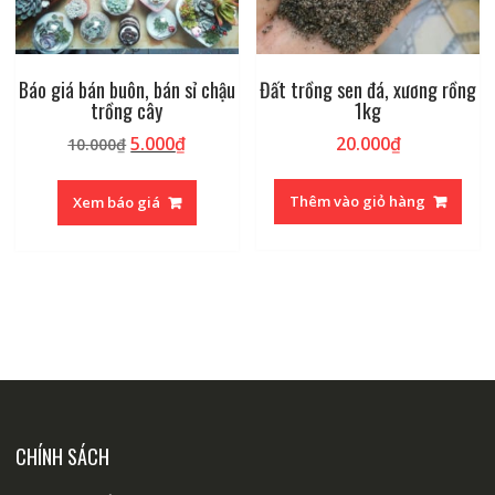
Báo giá bán buôn, bán sỉ chậu
Đất trồng sen đá, xương rồng
trồng cây
1kg
Giá
Giá
5.000
₫
20.000
₫
10.000
₫
gốc
hiện
là:
tại
Thêm vào giỏ hàng
Xem báo giá
10.000₫.
là:
5.000₫.
CHÍNH SÁCH