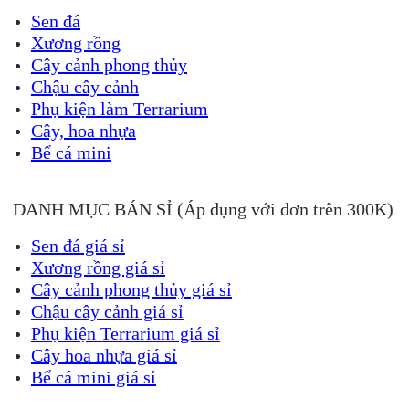
Sen đá
Xương rồng
Cây cảnh phong thủy
Chậu cây cảnh
Phụ kiện làm Terrarium
Cây, hoa nhựa
Bể cá mini
DANH MỤC BÁN SỈ (Áp dụng với đơn trên 300K)
Sen đá giá sỉ
Xương rồng giá sỉ
Cây cảnh phong thủy giá sỉ
Chậu cây cảnh giá sỉ
Phụ kiện Terrarium giá sỉ
Cây hoa nhựa giá sỉ
Bể cá mini giá sỉ