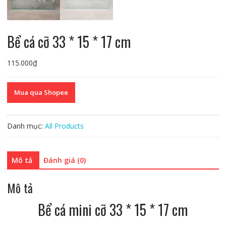
Bể cá cỡ 33 * 15 * 17 cm
115.000
₫
Mua qua Shopee
Danh mục:
All Products
Mô tả
Đánh giá (0)
Mô tả
Bể cá mini cỡ 33 * 15 * 17 cm