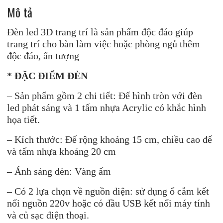
sẵn
Mô tả
ổ
cắm:
Đèn led 3D trang trí là sản phẩm độc đáo giúp
mẫu
trang trí cho bàn làm việc hoặc phòng ngủ thêm
Song
độc đáo, ấn tượng
mã
số
* ĐẶC ĐIỂM ĐÈN
lượng
– Sản phẩm gồm 2 chi tiết: Đế hình tròn với đèn
led phát sáng và 1 tấm nhựa Acrylic có khắc hình
họa tiết.
– Kích thước: Đế rộng khoảng 15 cm, chiều cao đế
và tấm nhựa khoảng 20 cm
– Ánh sáng đèn: Vàng ấm
– Có 2 lựa chọn về nguồn điện: sử dụng ổ cắm kết
nối nguồn 220v hoặc có đầu USB kết nối máy tính
và củ sạc điện thoại.