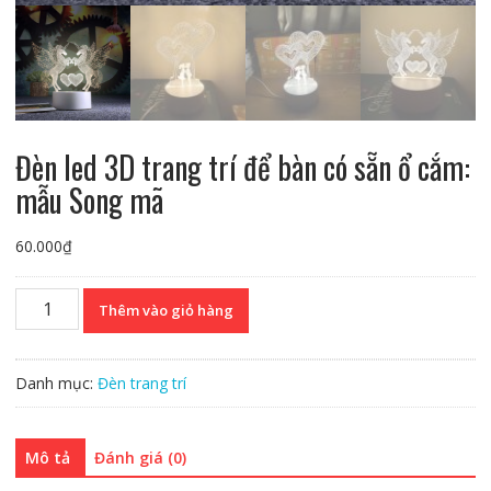
Đèn led 3D trang trí để bàn có sẵn ổ cắm:
mẫu Song mã
60.000
₫
Đèn
Thêm vào giỏ hàng
led
3D
trang
Danh mục:
Đèn trang trí
trí
để
bàn
Mô tả
Đánh giá (0)
có