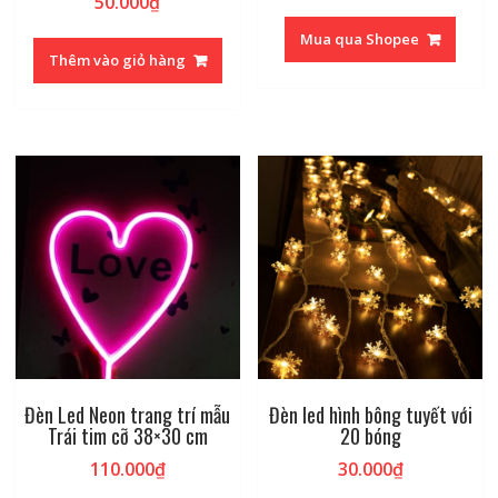
50.000
₫
Mua qua Shopee
Thêm vào giỏ hàng
Đèn Led Neon trang trí mẫu
Đèn led hình bông tuyết với
Trái tim cỡ 38×30 cm
20 bóng
110.000
₫
30.000
₫